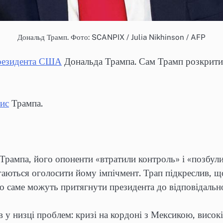
Дональд Трамп. Фото: SCANPIX / Julia Nikhinson / AFP
президента США
Дональда Трампа. Сам Трамп розкритикув
ис
Трампа.
ампа, його опоненти «втратили контроль» і «позбулис
аються оголосити йому імпічмент. Трап підкреслив, щ
о саме можуть притягнути президента до відповідально
 у низці проблем: кризі на кордоні з Мексикою, високі