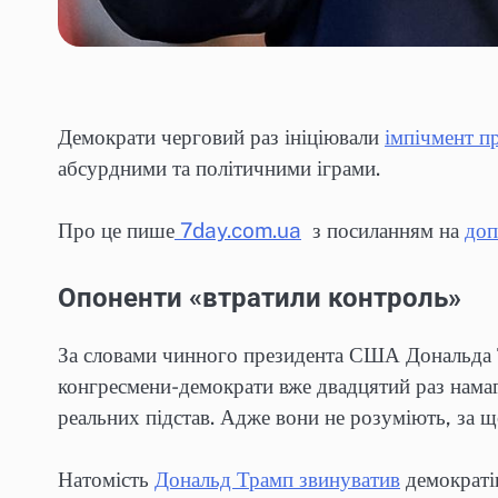
Демократи черговий раз ініціювали
імпічмент 
абсурдними та політичними іграми.
Про це пише
7day.com.ua
з посиланням на
доп
Опоненти «втратили контроль»
За словами чинного президента США Дональда Тр
конгресмени-демократи вже двадцятий раз намаг
реальних підстав. Адже вони не розуміють, за щ
Натомість
Дональд Трамп звинуватив
демократів