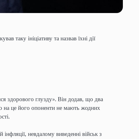
ав таку ініціативу та назвав їхні дії
я здорового глузду». Він додав, що два
о на це його опоненти не мають жодних
сті.
й інфляції, невдалому виведенні військ з