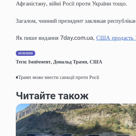
Афганістану, війні Росії проти України тощо.
Загалом, чинний президент закликав республіка
Як пише видання 7day.com.ua,
США продасть У
НОВИНИ
Теги:
Імпічмент
,
Дональд Трамп
,
США
Трамп може ввести санкції проти Росії
Навігація
записів
Читайте також