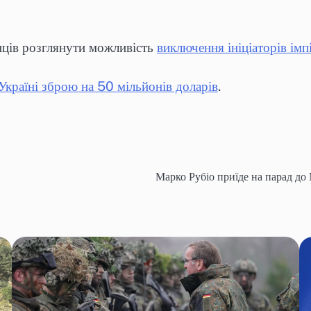
нців розглянути можливість
виключення ініціаторів ім
країні зброю на 50 мільйонів доларів
.
Марко Рубіо приїде на парад д