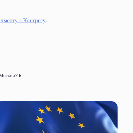
пічменту з Конгресу
.
о Москви?