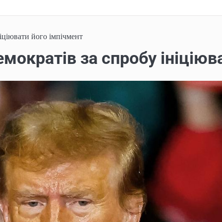
іціювати його імпічмент
мократів за спробу ініціюв