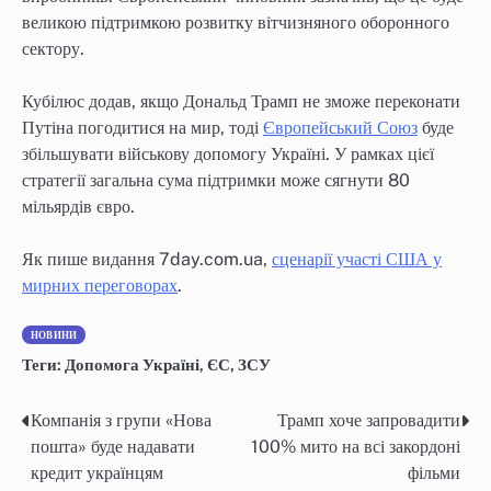
великою підтримкою розвитку вітчизняного оборонного
сектору.
Кубілюс додав, якщо Дональд Трамп не зможе переконати
Путіна погодитися на мир, тоді
Європейський Союз
буде
збільшувати військову допомогу Україні. У рамках цієї
стратегії загальна сума підтримки може сягнути 80
мільярдів євро.
Як пише видання 7day.com.ua,
сценарії участі США у
мирних переговорах
.
НОВИНИ
Теги:
Допомога Україні
,
ЄС
,
ЗСУ
Компанія з групи «Нова
Трамп хоче запровадити
Навігація
пошта» буде надавати
100% мито на всі закордоні
записів
кредит українцям
фільми