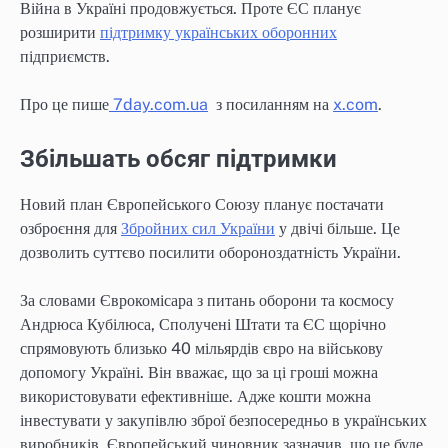
Війна в Україні продовжується. Проте ЄС планує
розширити
підтримку українських оборонних
підприємств.
Про це пише
7day.com.ua
з посиланням на
x.com
.
Збільшать обсяг підтримки
Новий план Європейського Союзу планує постачати
озброєння для
Збройних сил України
у двічі більше. Це
дозволить суттєво посилити обороноздатність України.
За словами Єврокомісара з питань оборони та космосу
Андрюса Кубілюса, Сполучені Штати та ЄС щорічно
спрямовують близько 40 мільярдів євро на військову
допомогу Україні. Він вважає, що за ці гроші можна
використовувати ефективніше. Адже кошти можна
інвестувати у закупівлю зброї безпосередньо в українських
виробників. Європейський чиновник зазначив, що це буде