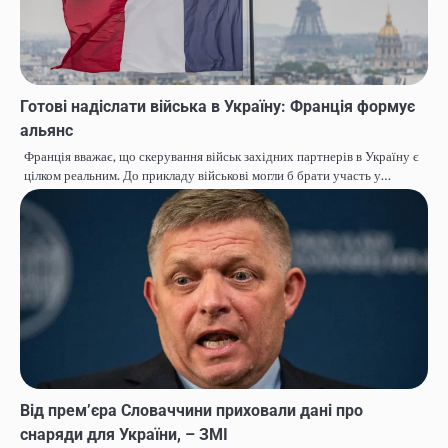
Готові надіслати війська в Україну: Франція формує
альянс
Франція вважає, що скерування військ західних партнерів в Україну є
цілком реальним. До прикладу військові могли б брати участь у…
Від премʼєра Словаччини приховали дані про
снаряди для України, – ЗМІ