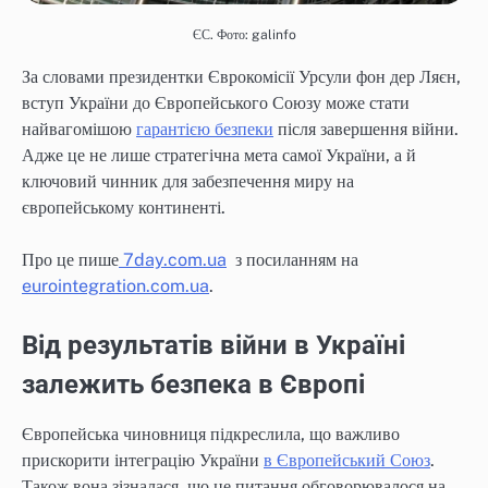
ЄС. Фото: galinfo
За словами президентки Єврокомісії Урсули фон дер Ляєн,
вступ України до Європейського Союзу може стати
найвагомішою
гарантією безпеки
після завершення війни.
Адже це не лише стратегічна мета самої України, а й
ключовий чинник для забезпечення миру на
європейському континенті.
Про це пише
7day.com.ua
з посиланням на
eurointegration.com.ua
.
Від результатів війни в Україні
залежить безпека в Європі
Європейська чиновниця підкреслила, що важливо
прискорити інтеграцію України
в Європейський Союз
.
Також вона зізналася, що це питання обговорювалося на