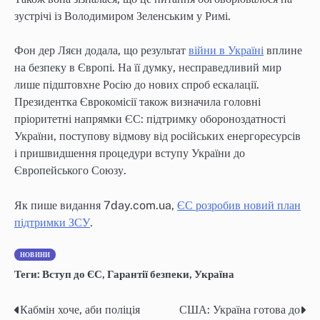
зустрічі із Володимиром Зеленським у Римі.
Фон дер Ляєн додала, що результат
війни в Україні
вплине
на безпеку в Європі. На її думку, несправедливий мир
лише підштовхне Росію до нових спроб ескалації.
Президентка Єврокомісії також визначила головні
пріоритетні напрямки ЄС: підтримку обороноздатності
України, поступову відмову від російських енергоресурсів
і пришвидшення процедури вступу України до
Європейського Союзу.
Як пише видання 7day.com.ua,
ЄС розробив новий план
підтримки ЗСУ
.
НОВИНИ
Теги:
Вступ до ЄС
,
Гарантії безпеки
,
Україна
Кабмін хоче, аби поліція
США: Україна готова до
Навігація