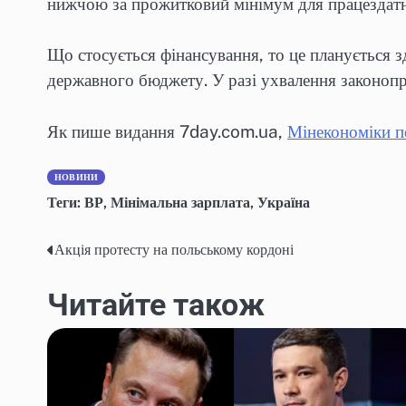
нижчою за прожитковий мінімум для працездатни
Що стосується фінансування, то це планується 
державного бюджету. У разі ухвалення законоп
Як пише видання 7day.com.ua,
Мінекономіки по
НОВИНИ
Теги:
ВР
,
Мінімальна зарплата
,
Україна
Акція протесту на польському кордоні
Навігація
записів
Читайте також