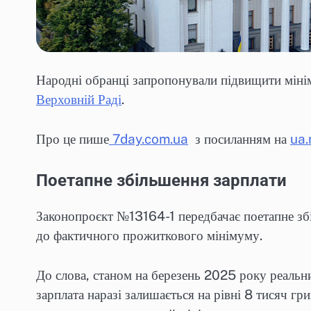
Народні обранці запропонували підвищити мінім
Верховній Раді
.
Про це пише
7day.com.ua
з посиланням на
ua
Поетапне збільшення зарплати
Законопроєкт №13164-1 передбачає поетапне збі
до фактичного прожиткового мінімуму.
До слова, станом на березень 2025 року реальн
зарплата наразі залишається на рівні 8 тисяч гр