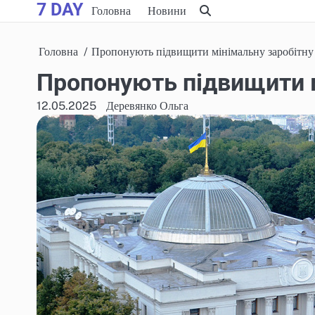
7 DAY
Skip
Головна
Новини
to
content
Головна
Пропонують підвищити мінімальну заробітну
Пропонують підвищити м
12.05.2025
Деревянко Ольга