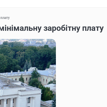
 плату
інімальну заробітну плату