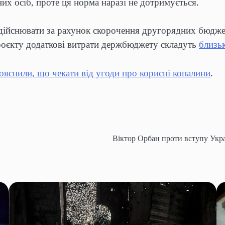
х осіб, проте ця норма наразі не дотримується.
здійснювати за рахунок скорочення другорядних бюджет
роєкту додаткові витрати держбюджету складуть
близь
яснили, що чекати від угоди про корисні копалини
.
Віктор Орбан проти вступу Укр