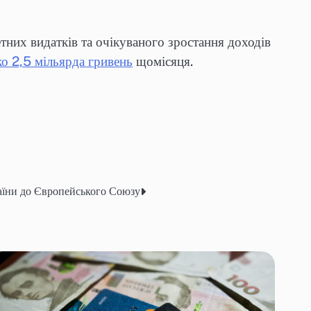
них видатків та очікуваного зростання доходів
ко 2,5 мільярда гривень
щомісяця.
аїни до Європейського Союзу