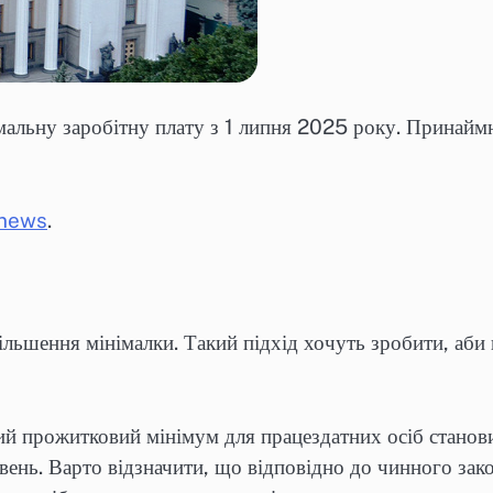
альну заробітну плату з 1 липня 2025 року. Принаймн
.news
.
льшення мінімалки. Такий підхід хочуть зробити, аби
ий прожитковий мінімум для працездатних осіб станови
ивень. Варто відзначити, що відповідно до чинного зак