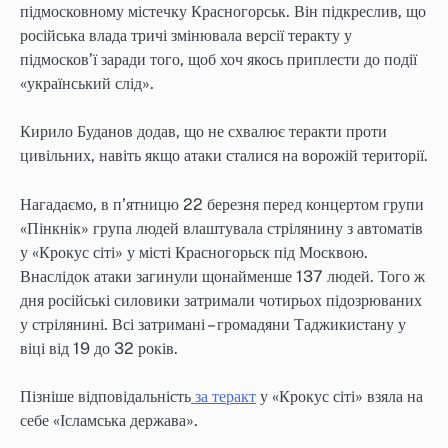
підмосковному містечку Красногорськ. Він підкреслив, що
російська влада тричі змінювала версії теракту у
підмосков’ї заради того, щоб хоч якось приплести до події
«український слід».
Кирило Буданов додав, що не схвалює теракти проти
цивільних, навіть якщо атаки сталися на ворожій території.
Нагадаємо, в п’ятницю 22 березня перед концертом групи
«Пінкнік» група людей влаштувала стрілянину з автоматів
у «Крокус сіті» у місті Красногорьск під Москвою.
Внаслідок атаки загинули щонайменше 137 людей. Того ж
дня російські силовики затримали чотирьох підозрюваних
у стрілянині. Всі затримані – громадяни Таджикистану у
віці від 19 до 32 років.
Пізніше відповідальність
за теракт
у «Крокус сіті» взяла на
себе «Ісламська держава».