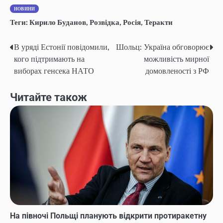
НОВИНИ
Теги:
Кирило Буданов
,
Розвідка
,
Росія
,
Теракти
В уряді Естонії повідомили,
Шольц: Україна обговорює
Навігація
кого підтримають на
можливість мирної
записів
виборах генсека НАТО
домовленості з РФ
Читайте також
На півночі Польщі планують відкрити протиракетну