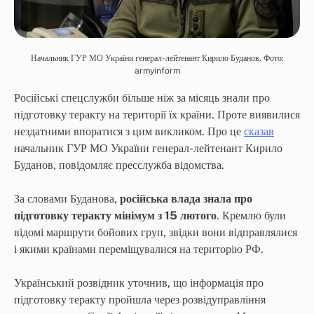
Начальник ГУР МО України генерал-лейтенант Кирило Буданов. Фото:
armyinform
Російські спецслужби більше ніж за місяць знали про
підготовку теракту на території їх країни. Проте виявилися
нездатними впоратися з цим викликом. Про це
сказав
начальник ГУР МО України генерал-лейтенант Кирило
Буданов, повідомляє пресслужба відомства.
За словами Буданова,
російська влада знала про
підготовку теракту мінімум з 15 лютого
. Кремлю були
відомі маршрути бойових груп, звідки вони відправлялися
і якими країнами переміщувалися на територію РФ.
Український розвідник уточнив, що інформація про
підготовку теракту пройшла через розвідуправління