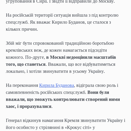
угруповання в Сирії. І звідти її відправили до Москву.
На російській території ситуація вийшла з під контролю
спецслужб. Як вважає Кирило Буданов, це сталося з
кількох причин.
Збій міг бути спровокований традиційною боротьбою
кремлівських веж, де кожен намагається підсидіти
кожного. По-друге,
в Москві недооцінили масштабів
того, що станеться
. Вважали, що все відбуватиметься
локально, і хотіли звинуватити в усьому Україну.
На переконання
Кирила Буданова
, відіграла свою роль і
самовпевненість російських спецслужб.
Вони були
вважали, що зможуть контролювати створений ними
хаос, і прорахувалися
.
Генерал відкинув намагання Кремля звинуватити Україну і
його особисто у стрілянині в «Крокус сіті» у