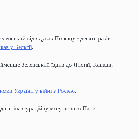
ленський відвідував Польщу – десять разів.
ав у Бельгії
.
айменше Зеленський їздив до Японії, Канади,
имки України у війні з Росією
.
дали інавгураційну месу нового Папи