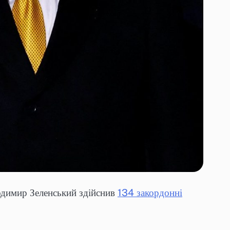
лодимир Зеленський здійснив
134 закордонні