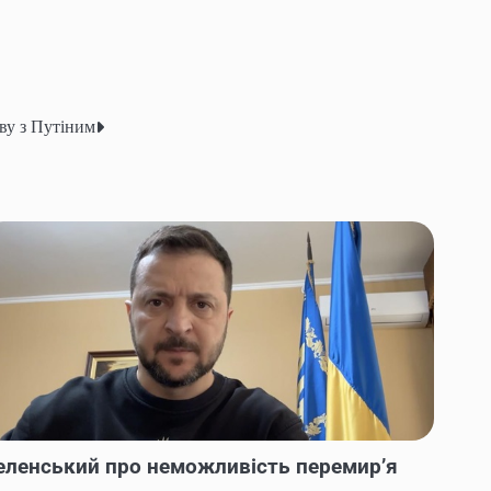
ву з Путіним
еленський про неможливість перемир’я