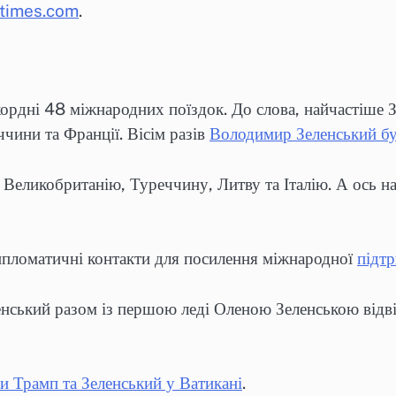
times.com
.
рдні 48 міжнародних поїздок. До слова, найчастіше Зе
ччини та Франції. Вісім разів
Володимир Зеленський був
в Великобританію, Туреччину, Литву та Італію. А ось н
ипломатичні контакти для посилення міжнародної
підтр
ський разом із першою леді Оленою Зеленською відві
и Трамп та Зеленський у Ватикані
.