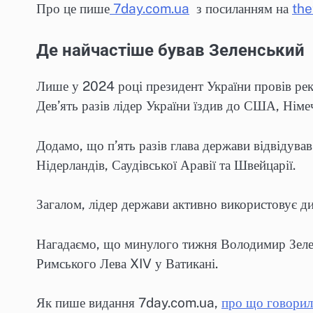
Про це пише
7day.com.ua
з посиланням на
the
Де найчастіше бував Зеленський
Лише у 2024 році президент України провів реко
Дев’ять разів лідер України їздив до США, Німе
Додамо, що п’ять разів глава держави відвідува
Нідерландів, Саудівської Аравії та Швейцарії.
Загалом, лідер держави активно використовує д
Нагадаємо, що минулого тижня Володимир Зелен
Римського Лева XIV у Ватикані.
Як пише видання 7day.com.ua,
про що говорил