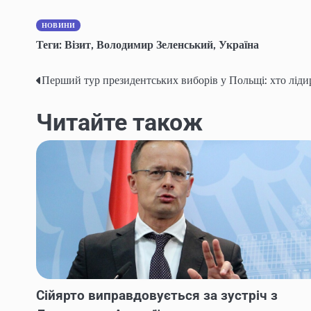
НОВИНИ
Теги:
Візит
,
Володимир Зеленський
,
Україна
Перший тур президентських виборів у Польщі: хто ліди
Навігація
записів
Читайте також
Сійярто виправдовується за зустріч з