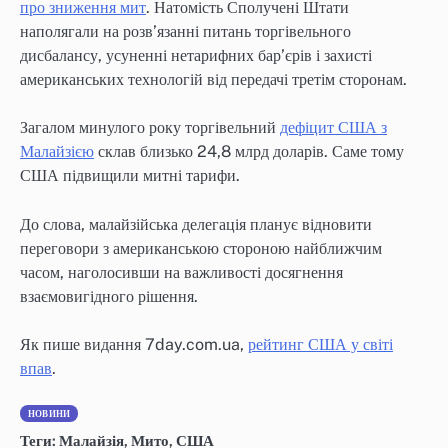
про зниження мит
. Натомість Сполучені Штати
наполягали на розв’язанні питань торгівельного
дисбалансу, усуненні нетарифних бар’єрів і захисті
американських технологій від передачі третім сторонам.
Загалом минулого року торгівельний
дефіцит США з
Малайзією
склав близько 24,8 млрд доларів. Саме тому
США підвищили митні тарифи.
До слова, малайзійська делегація планує відновити
переговори з американською стороною найближчим
часом, наголосивши на важливості досягнення
взаємовигідного рішення.
Як пише видання 7day.com.ua,
рейтинг США у світі
впав
.
НОВИНИ
Теги:
Малайзія
,
Мито
,
США