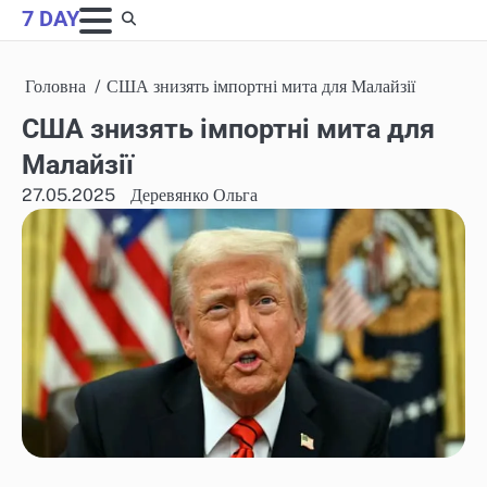
Skip
7 DAY
to
content
Головна
США знизять імпортні мита для Малайзії
США знизять імпортні мита для
Малайзії
27.05.2025
Деревянко Ольга