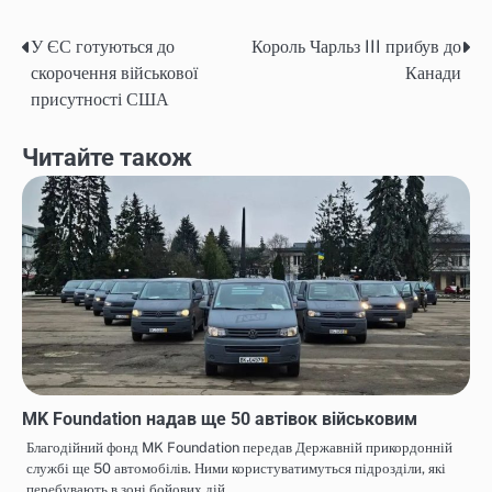
У ЄС готуються до
Король Чарльз III прибув до
Навігація
скорочення військової
Канади
записів
присутності США
Читайте також
MK Foundation надав ще 50 автівок військовим
Благодійний фонд MK Foundation передав Державній прикордонній
службі ще 50 автомобілів. Ними користуватимуться підрозділи, які
перебувають в зоні бойових дій.