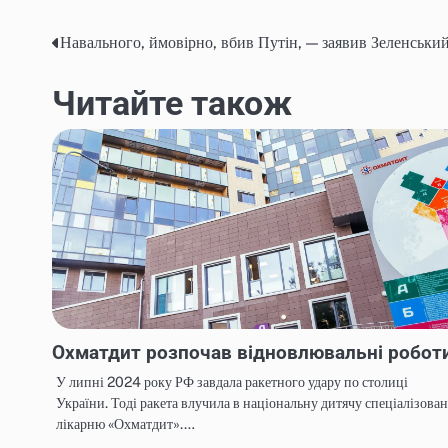
Навального, ймовірно, вбив Путін, — заявив Зеленськи
Навігація
записів
Читайте також
Охматдит розпочав відновлювальні робот
У липні 2024 року РФ завдала ракетного удару по столиці
України. Тоді ракета влучила в національну дитячу спеціалізова
лікарню «Охматдит».…