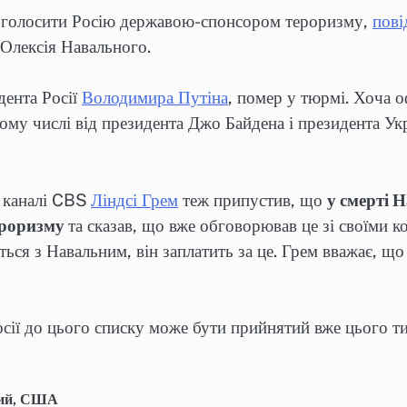
 оголосити Росію державою-спонсором тероризму,
пові
 Олексія Навального.
дента Росії
Володимира Путіна
, помер у тюрмі. Хоча 
ому числі від президента Джо Байдена і президента Ук
а каналі CBS
Ліндсі Грем
теж припустив, що
у смерті 
ероризму
та сказав, що вже обговорював це зі своїми к
ся з Навальним, він заплатить за це. Грем вважає, що
сії до цього списку може бути прийнятий вже цього т
ий
,
США