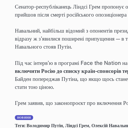
Сенатор-республіканець Ліндсі Грем пропонує
прийшов після смерті російського опозиціонера
Навальний, найбільш відомий з опонентів прези
відразу ж з’явилися поширені припущення — в т
Навального стояв Путін.
Під час інтерв’ю в програмі Face the Nation н
включити Росію до списку країн-спонсорів т
Байден попереджав Путіна, що якщо щось станеть
стати тою ціною.
Грем заявив, що законопроєкт про включення Ро
НОВИНИ
Теги:
Володимир Путін
,
Ліндсі Грем
,
Олексій Навальн