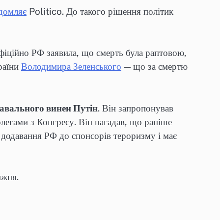
домляє
Politico. До такого рішення політик
офіційно РФ заявила, що смерть була раптовою,
раїни
Володимира Зеленського
— що за смертю
Навального винен Путін
. Він запропонував
олегами з Конгресу. Він нагадав, що раніше
 додавання РФ до спонсорів тероризму і має
ижня.