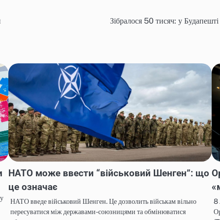
й
Зібралося 50 тисяч: у Будапешті
и
НАТО може ввести “військовий Шенген”: що
О
це означає
«
ну
НАТО введе військовий Шенген. Це дозволить військам вільно
8 
пересуватися між державами-союзницями та обмінюватися
Ор