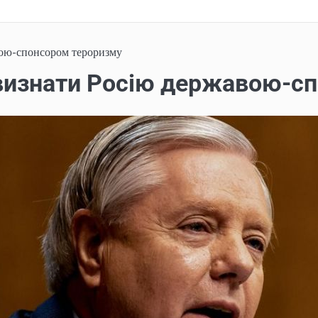
вою-спонсором тероризму
 визнати Росію державою-с