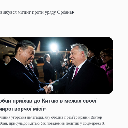
 відбувся мітинг проти уряду Орбана
рбан приїхав до Китаю в межах своєї
миротворчої місії»
липня угорська делегація, яку очолив прем’єр країни Віктор
бан, прибула до Китаю. Як повідомив політик у соцмережі Х