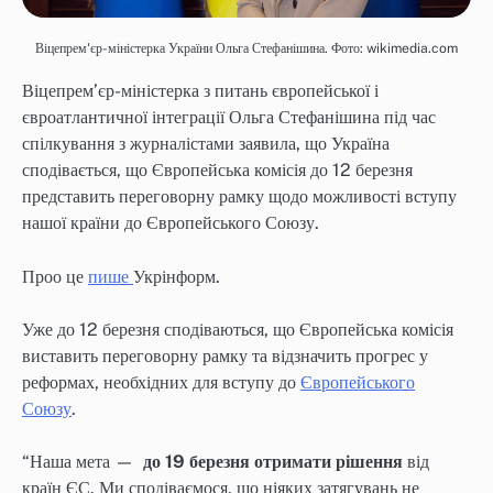
Віцепрем'єр-міністерка України Ольга Стефанішина. Фото: wikimedia.com
Віцепрем’єр-міністерка з питань європейської і
євроатлантичної інтеграції Ольга Стефанішина під час
спілкування з журналістами заявила, що Україна
сподівається, що Європейська комісія до 12 березня
представить переговорну рамку щодо можливості вступу
нашої країни до Європейського Союзу.
Проо це
пише
Укрінформ.
Уже до 12 березня сподіваються, що Європейська комісія
виставить переговорну рамку та відзначить прогрес у
реформах, необхідних для вступу до
Європейського
Союзу
.
“Наша мета —
до 19 березня отримати рішення
від
країн ЄС. Ми сподіваємося, що ніяких затягувань не