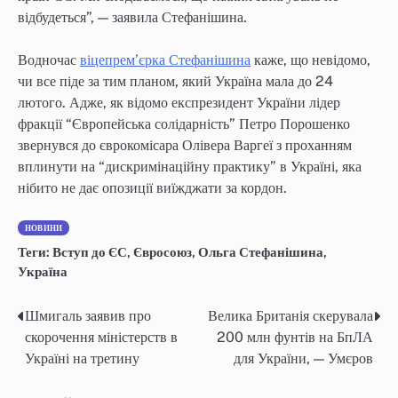
відбудеться”, — заявила Стефанішина.
Водночас
віцепрем’єрка Стефанішина
каже, що невідомо,
чи все піде за тим планом, який Україна мала до 24
лютого. Адже, як відомо експрезидент України лідер
фракції “Європейська солідарність” Петро Порошенко
звернувся до єврокомісара Олівера Варгеї з проханням
вплинути на “дискримінаційну практику” в Україні, яка
нібито не дає опозиції виїжджати за кордон.
НОВИНИ
Теги:
Вступ до ЄС
,
Євросоюз
,
Ольга Стефанішина
,
Україна
Шмигаль заявив про
Велика Британія скерувала
Post
скорочення міністерств в
200 млн фунтів на БпЛА
navigation
Україні на третину
для України, — Умєров