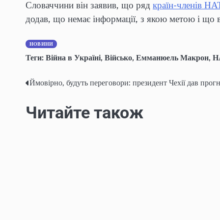
Словаччини він заявив, що ряд
країн-членів Н
додав, що немає інформації, з якою метою і що в
НОВИНИ
Теги:
Війна в Україні
,
Військо
,
Емманюель Макрон
,
Н
Ймовірно, будуть переговори: президент Чехії дав прог
Post
navigation
Читайте також