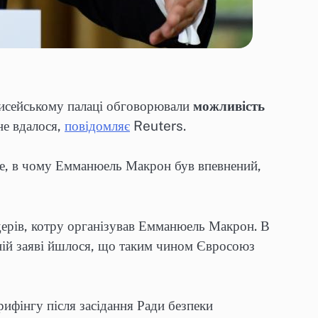
Єлисейському палаці обговорювали
можливість
не вдалося,
повідомляє
Reuters.
ине, в чому Емманюель Макрон був впевнений,
ідерів, котру організував Емманюель Макрон. В
йній заяві йшлося, що таким чином Євросоюз
ифінгу після засідання Ради безпеки