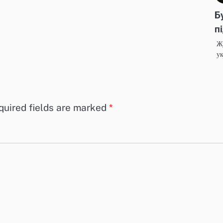
Б
п
Ж
ук
quired fields are marked
*