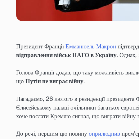
Президент Франції
Емманюель Макрон
підтверд
відправлення військ НАТО в Україну
. Однак,
Голова Франції додав, що таку можливість викл
що
Путін не виграє війну
.
Нагадаємо, 26 лютого в резиденції президента 
Єлисейському палаці очільники багатьох європе
хоче послати Кремлю сигнал, що виграти війну в 
До речі, першим цю новину
оприлюднив
прем’єр