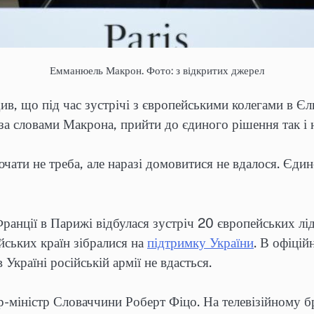
Емманюель Макрон. Фото: з відкритих джерел
ив, що під час зустрічі з європейськими колегами в 
 за словами Макрона, прийти до єдиного рішення так і 
ючати не треба, але наразі домовитися не вдалося. Єд
Франції в Парижі відбулася зустріч 20 європейських л
йських країн зібралися на
підтримку України
. В офіці
Україні російській армії не вдасться.
-міністр Словаччини Роберт Фіцо. На телевізійному бр