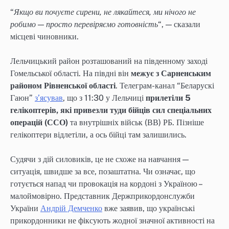
“
Якщо ви почуєте сирени, не лякайтеся, ми нічого не
робимо — просто перевіряємо готовність
“, — сказали
місцеві чиновники.
Лельчицький район розташований на південному заході
Гомельської області. На півдні він
межує з Сарненським
районом Рівненської області
. Телеграм-канал “Беларускі
Гаюн”
з’ясував
, що з 11:30 у Лельчиці
прилетіли 5
гелікоптерів, які привезли туди бійців сил спеціальних
операцій (ССО)
та внутрішніх військ (ВВ) РБ. Пізніше
гелікоптери відлетіли, а ось бійці там залишились.
Судячи з дій силовиків, це не схоже на навчання —
ситуація, швидше за все, позаштатна. Чи означає, що
готується напад чи провокація на кордоні з Україною –
малоймовірно. Представник Держприкордонслужби
України
Андрій Демченко
вже заявив, що українські
прикордонники не фіксують жодної значної активності на