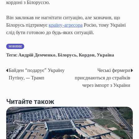
кордоні з Білоруссю.
Він закликав не нагнітати ситуацію, але зазначив, що
Білорусь підтримує
країну-агресора
Росію, тому Україні
слід бути готовою до будь-яких ситуацій.
НОВИНИ
Теги:
Андрій Демченко
,
Білорусь
,
Кордон
,
Україна
Байден “подарує” Україну
Чеські фермери
Post
Путіну, — Трамп
приєднаються до страйків
navigation
через імпорт з України
Читайте також