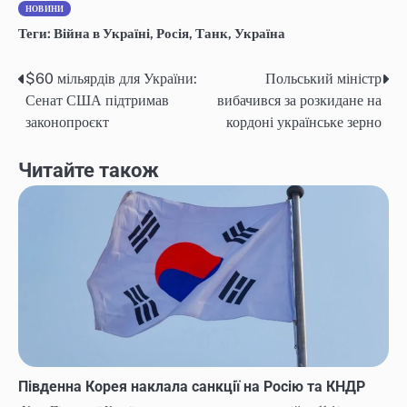
НОВИНИ
Теги:
Війна в Україні
,
Росія
,
Танк
,
Україна
$60 мільярдів для України:
Польський міністр
Навігація
Сенат США підтримав
вибачився за розкидане на
записів
законопроєкт
кордоні українське зерно
Читайте також
Південна Корея наклала санкції на Росію та КНДР