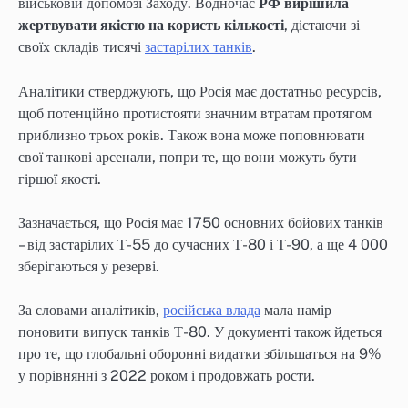
військовій допомозі Заходу. Водночас
РФ вирішила
жертвувати якістю на користь кількості
, дістаючи зі
своїх складів тисячі
застарілих танків
.
Аналітики стверджують, що Росія має достатньо ресурсів,
щоб потенційно протистояти значним втратам протягом
приблизно трьох років. Також вона може поповнювати
свої танкові арсенали, попри те, що вони можуть бути
гіршої якості.
Зазначається, що Росія має 1750 основних бойових танків
– від застарілих Т-55 до сучасних Т-80 і Т-90, а ще 4 000
зберігаються у резерві.
За словами аналітиків,
російська влада
мала намір
поновити випуск танків Т-80. У документі також йдеться
про те, що глобальні оборонні видатки збільшаться на 9%
у порівнянні з 2022 роком і продовжать рости.