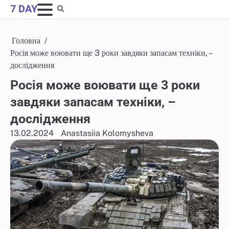
Skip
7 DAY
to
content
Головна
Росія може воювати ще 3 роки завдяки запасам техніки, –
дослідження
Росія може воювати ще 3 роки
завдяки запасам техніки, –
дослідження
13.02.2024
Anastasiia Kolomysheva