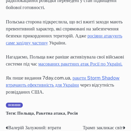
радіолокаційної розвідки переведені у стан підвищеної
бойової готовності.
Польська сторона підкреслила, що всі вжиті заходи мають
превентивний характер, які спрямовані на забезпечення
безпеки прикордонних територій. Адже
росіяни атакують
саме західну частину
України.
Нагадаємо, Польща вже раніше активізувала свої військові
системи під час
масованих ракетних атак Росії по Україні.
Як пише видання 7day.com.ua,
ракети Storm Shadow
втрачають ефективність для України
через відсутність
розвідданих США.
НОВИНИ
Теги:
Польща
,
Ракетна атака
,
Росія
Валерій Залужний: втрати
Трамп закликає світ
Навігація