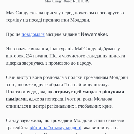
Мая Санду. Фото: REUTERS
Мая Санду склала присягу перед початком свого другого
терміну на посаді президентки Молдови.
Про це
повідомляє
місцеве видання Newsmaker.
Як зазначає видання, інавгурація Маї Санду відбулась у
вівторок, 24 грудня. Після урочистого складання присяги
лідерка звернулась з промовою до народу.
Свій виступ вона розпочала з подяки громадянам Молдови
за те, що вже вдруге обрали її на найвищу посаду.
Політикиня додала, що
отримує цей мандат з рішучими
намірами,
адже за попередні чотири роки Молдова
опинилася в центрі регіональних і глобальних криз.
Санду зауважила, що громадяни Молдови стали свідками
трагедій та
війни на їхньому кордоні
, яка виплинула на