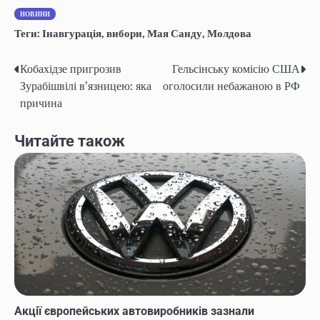
НОВИНИ
Теги:
Інавгурація
,
вибори
,
Мая Санду
,
Молдова
Кобахідзе пригрозив
Гельсінську комісію США
Навігація
Зурабішвілі в’язницею: яка
оголосили небажаною в РФ
записів
причина
Читайте також
Акції європейських автовиробників зазнали