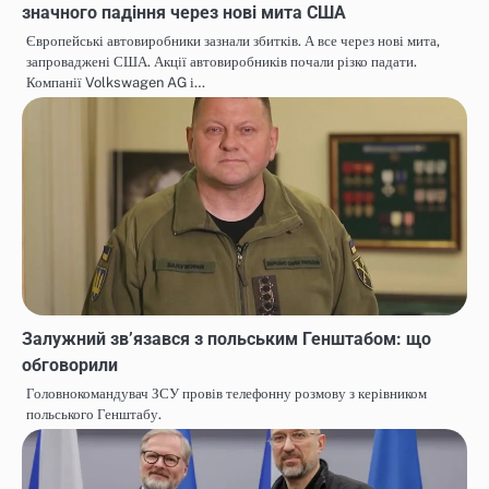
значного падіння через нові мита США
Європейські автовиробники зазнали збитків. А все через нові мита,
запроваджені США. Акції автовиробників почали різко падати.
Компанії Volkswagen AG і…
Залужний зв’язався з польським Генштабом: що
обговорили
Головнокомандувач ЗСУ провів телефонну розмову з керівником
польського Генштабу.