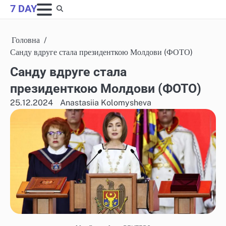
Skip
7 DAY
to
content
Головна
Санду вдруге стала президенткою Молдови (ФОТО)
Санду вдруге стала
президенткою Молдови (ФОТО)
25.12.2024
Anastasiia Kolomysheva