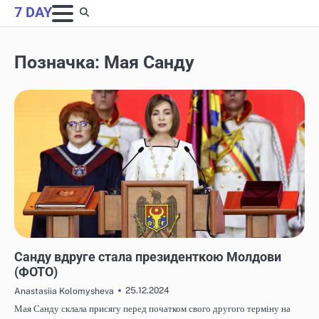
Skip
7 DAY
to
content
Позначка:
Мая Санду
НОВИНИ
Санду вдруге стала президенткою Молдови
(ФОТО)
25.12.2024
Anastasiia Kolomysheva
Мая Санду склала присягу перед початком свого другого терміну на