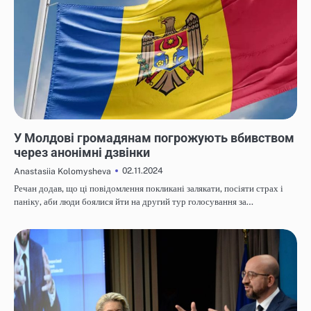
НОВИНИ
У Молдові громадянам погрожують вбивством
через анонімні дзвінки
02.11.2024
Anastasiia Kolomysheva
Речан додав, що ці повідомлення покликані залякати, посіяти страх і
паніку, аби люди боялися йти на другий тур голосування за…