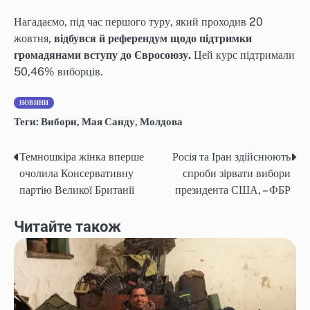
Нагадаємо, під час першого туру, який проходив 20
жовтня,
відбувся й референдум щодо підтримки
громадянами вступу до Євросоюзу.
Цей курс підтримали
50,46% виборців.
НОВИНИ
Теги:
Вибори
,
Мая Санду
,
Молдова
Темношкіра жінка вперше
Росія та Іран здійснюють
Навігація
очолила Консервативну
спроби зірвати вибори
записів
партію Великої Британії
президента США, – ФБР
Читайте також