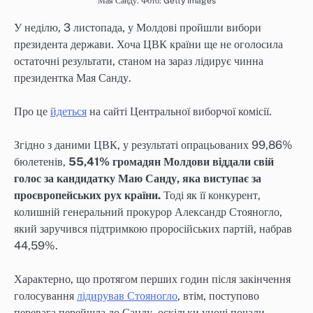
Мая Санду. Фото: Getty Images
У неділю, 3 листопада, у Молдові пройшли вибори
президента держави. Хоча ЦВК країни ще не оголосила
остаточні результати, станом на зараз лідирує чинна
президентка Мая Санду.
Про це
йдеться
на сайті Центральної виборчої комісії.
Згідно з даними ЦВК, у результаті опрацьованих 99,86%
бюлетенів,
55,41% громадян Молдови віддали свій
голос за кандидатку Маю Санду, яка виступає за
проєвропейських рух країни.
Тоді як її конкурент,
колишній генеральний прокурор Александр Стояногло,
який заручився підтримкою проросійських партій, набрав
44,59%.
Характерно, що протягом перших годин після закінчення
голосування
лідирував Стояногло
, втім, поступово
перевага перейшла до Санду, оскільки уночі почали