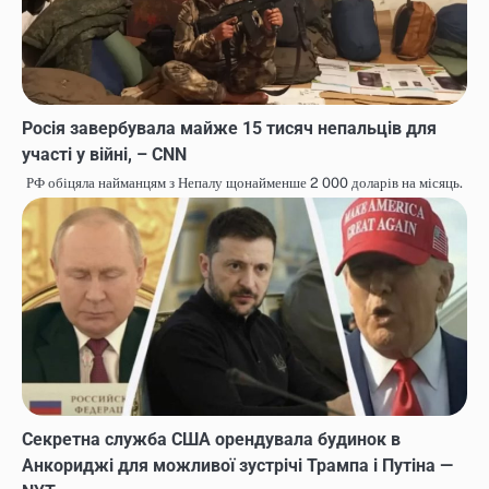
Росія завербувала майже 15 тисяч непальців для
участі у війні, – CNN
РФ обіцяла найманцям з Непалу щонайменше 2 000 доларів на місяць.
Секретна служба США орендувала будинок в
Анкориджі для можливої зустрічі Трампа і Путіна —