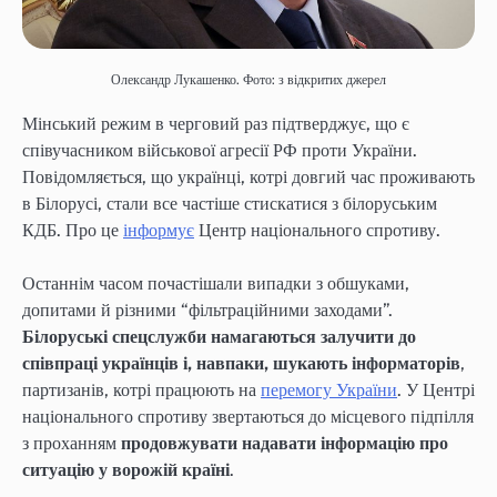
Олександр Лукашенко. Фото: з відкритих джерел
Мінський режим в черговий раз підтверджує, що є
співучасником військової агресії РФ проти України.
Повідомляється, що українці, котрі довгий час проживають
в Білорусі, стали все частіше стискатися з білоруським
КДБ. Про це
інформує
Центр національного спротиву.
Останнім часом почастішали випадки з обшуками,
допитами й різними “фільтраційними заходами”.
Білоруські спецслужби намагаються залучити до
співпраці українців і, навпаки, шукають інформаторів
,
партизанів, котрі працюють на
перемогу України
. У Центрі
національного спротиву звертаються до місцевого підпілля
з проханням
продовжувати надавати інформацію про
ситуацію у ворожій країні
.