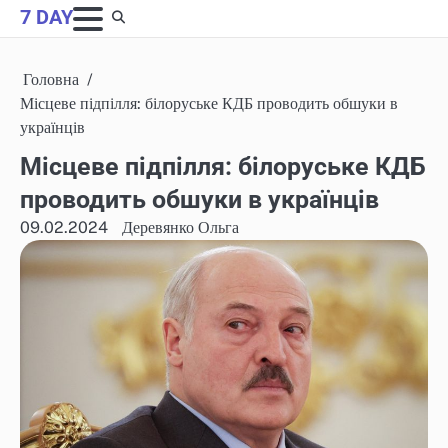
Skip
7 DAY
to
content
Головна
Місцеве підпілля: білоруське КДБ проводить обшуки в
українців
Місцеве підпілля: білоруське КДБ
проводить обшуки в українців
09.02.2024
Деревянко Ольга