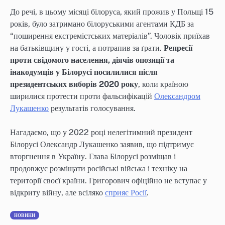
До речі, в цьому місяці білоруса, який прожив у Польщі 15
років, було затримано білоруськими агентами КДБ за
“поширення екстремістських матеріалів”. Чоловік приїхав
на батьківщину у гості, а потрапив за ґрати.
Репресії
проти свідомого населення, діячів опозиції та
інакодумців у Білорусі посилилися після
президентських виборів 2020 року
, коли країною
ширилися протести проти фальсифікацій
Олександром
Лукашенко
результатів голосування.
Нагадаємо, що у 2022 році нелегітимний президент
Білорусі Олександр Лукашенко заявив, що підтримує
вторгнення в Україну. Глава Білорусі розміщав і
продовжує розміщати російські війська і техніку на
території своєї країни. Григорович офіційно не вступає у
відкриту війну, але всіляко
сприяє Росії
.
НОВИНИ