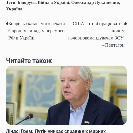
Теги:
Білорусь
,
Війна в Україні
,
Олександр Лукашенко
,
Україна
Боррель сказав, чого чекати
США готові працювати з
Навігація
Європі у випадку перемоги
новим
записів
РФ в Україні
головнокомандувачем ЗСУ,
– Пентагон
Читайте також
Ліндсі Грем: Путін уникає справжніх мирних