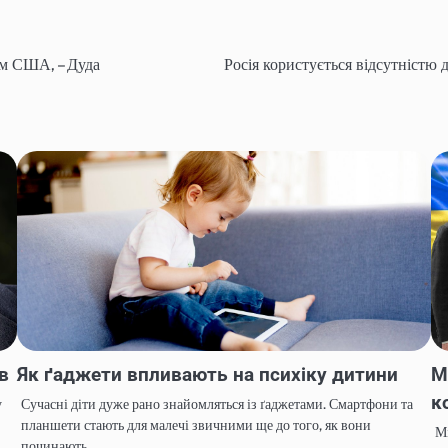
ом США, – Дуда
Росія користується відсутністю 
ів
Як ґаджети впливають на психіку дитини
М
к
у
Сучасні діти дуже рано знайомляться із ґаджетами. Смартфони та
планшети стають для малечі звичними ще до того, як вони
Мі
починають…