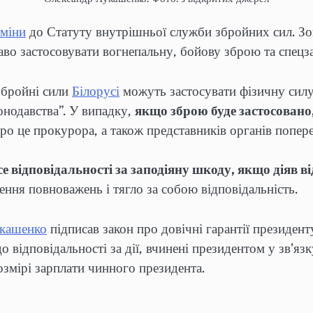
зміни
до Статуту внутрішньої служби збройних сил. Зокр
во застосовувати вогнепальну, бойову зброю та спец
Збройні сили
Білорусі
можуть застосувати фізичну силу
онодавства”. У випадку,
якщо зброю буде застосовано
ро це прокурора, а також представників органів попере
е відповідальності за заподіяну шкоду, якщо діяв 
ення повноважень і тягло за собою відповідальність.
кашенко
підписав закон про довічні гарантії президент
 відповідальності за дії, вчинені президентом у звʼязк
озмірі зарплати чинного президента.