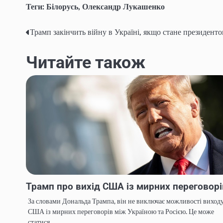
Теги:
Білорусь
,
Олександр Лукашенко
Трамп закінчить війну в Україні, якщо стане президент
Навігація
записів
Читайте також
Трамп про вихід США із мирних переговор
За словами Дональда Трампа, він не виключає можливості виход
США із мирних переговорів між Україною та Росією. Це може
статися,…