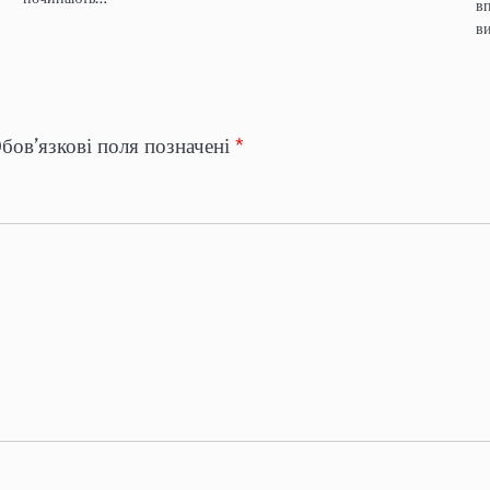
вп
в
бов’язкові поля позначені
*