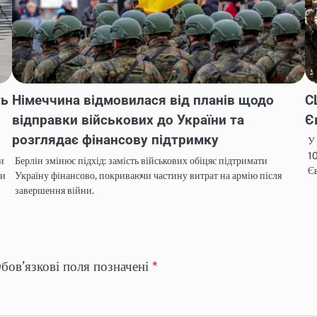
ть
Німеччина відмовилася від планів щодо
С
відправки військових до України та
Є
розглядає фінансову підтримку
У
10
и
Берлін змінює підхід: замість військових обіцяє підтримати
Єв
ди
Україну фінансово, покриваючи частину витрат на армію після
завершення війни.
бов’язкові поля позначені
*