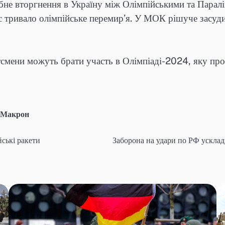
не вторгнення в Україну між Олімпійськими та Паралі
с тривало олімпійське перемир’я. У МОК рішуче засуд
тсмени можуть брати участь в Олімпіаді-2024, яку про
 Макрон
ські ракети
Заборона на удари по РФ усклад