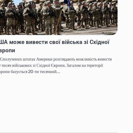
ША може вивести свої війська зі Східної
вропи
 Сполучених штатах Америки розглядають можливість вивести
 тисяч військових зі Східної Європи. Загалом на території
ропи базується 20-ти тисячний…