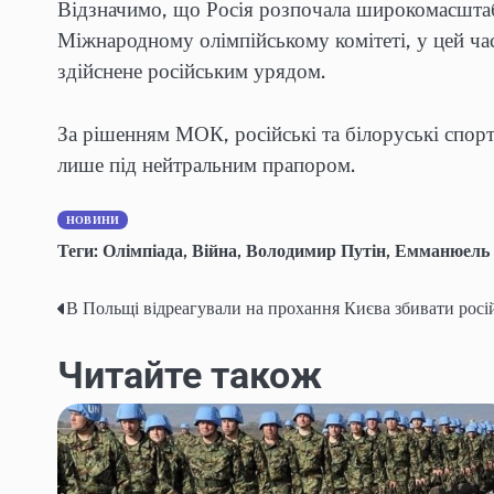
Відзначимо, що Росія розпочала широкомасштаб
Міжнародному олімпійському комітеті, у цей ча
здійснене російським урядом.
За рішенням МОК, російські та білоруські спор
лише під нейтральним прапором.
НОВИНИ
Теги:
Олімпіада
,
Війна
,
Володимир Путін
,
Емманюель
В Польщі відреагували на прохання Києва збивати росій
Навігація
записів
Читайте також