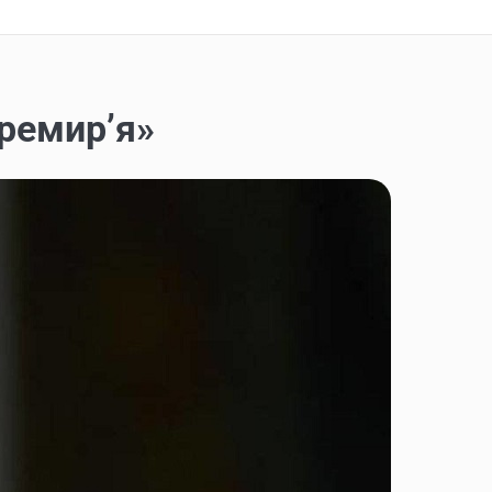
еремир’я»