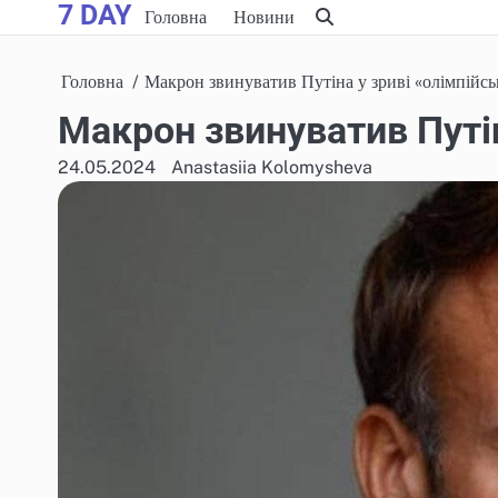
7 DAY
Skip
Головна
Новини
to
content
Головна
Макрон звинуватив Путіна у зриві «олімпійсь
Макрон звинуватив Путін
24.05.2024
Anastasiia Kolomysheva