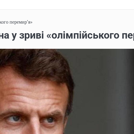
кого перемир’я»
а у зриві «олімпійського п