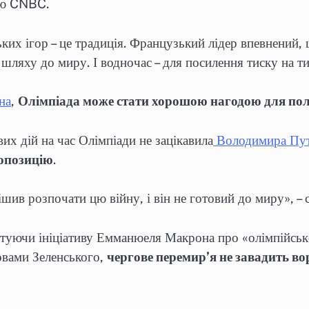
’ю CNBC.
ких ігор – це традиція. Французький лідер впевнений, 
шляху до миру. І водночас – для посилення тиску на ти
на
,
Олімпіада може стати хорошою нагодою для пол
х дій на час Олімпіади не зацікавила
Володимира Пут
ропозицію
.
рішив розпочати цю війну, і він не готовий до миру», –
туючи ініціативу Емманюеля Макрона про «олімпійське
ловами Зеленського,
чергове перемир’я не завадить во