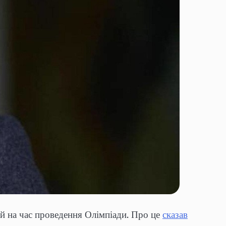
ій на час проведення Олімпіади. Про це
сказав