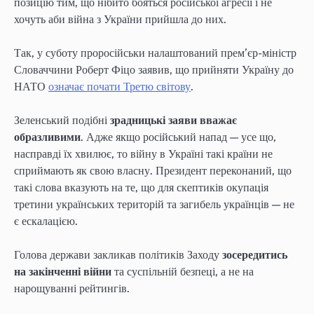
позицію тим, що нібито бояться російської агресії і не
хочуть аби війна з України прийшла до них.
Так, у суботу проросійськи налаштований прем’єр-міністр
Словаччини Роберт Фіцо заявив, що прийняти Україну до
НАТО
означає почати Третю світову
.
Зеленський подібні
зрадницькі заяви вважає
образливими
. Адже якщо російський напад — усе що,
насправді їх хвилює, то війну в Україні такі країни не
сприймають як свою власну. Президент переконаний, що
такі слова вказують на те, що для скептиків окупація
третини українських територій та загибель українців — не
є ескалацією.
Голова держави закликав політиків Заходу
зосередитись
на закінченні війни
та суспільній безпеці, а не на
нарощуванні рейтингів.