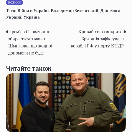
НОВИНИ
Теги:
Війна в Україні
,
Володимир Зеленський
,
Допомога
Україні
,
Україна
Прем’єр Словаччини
Кривай союз викрито:
Post
збирається заявити
Британія зафіксувала
navigation
Шмигалю, що жодної
кораблі РФ у порту КНДР
допомоги не буде
Читайте також