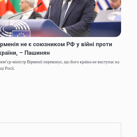
ірменія не є союзником РФ у війні проти
країни, – Пашинян
ем'єр-міністр Вірменії переконує, що його країна не виступає на
ці Росії.