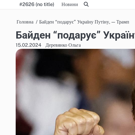
Skip
#2626 (no title)
Новини
to
content
Головна
Байден “подарує” Україну Путіну, — Трамп
Байден “подарує” Україн
15.02.2024
Деревянко Ольга