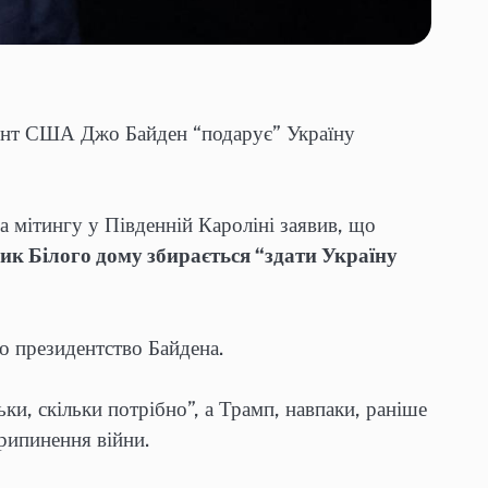
дент США Джо Байден “подарує” Україну
мітингу у Південній Кароліні заявив, що
ик Білого дому збирається “здати Україну
ро президентство Байдена.
ки, скільки потрібно”, а Трамп, навпаки, раніше
припинення війни.