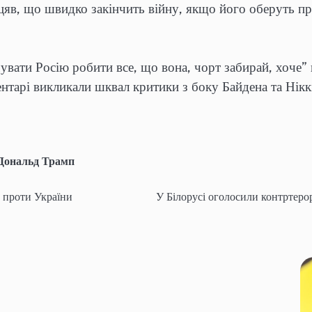
іцяв, що швидко закінчить війну, якщо його оберуть п
увати Росію робити все, що вона, чорт забирай, хоче”
нтарі викликали шквал критики з боку Байдена та Ніккі
Дональд Трамп
 проти України
У Білорусі оголосили контртеро