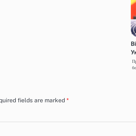
В
У
Пр
бо
quired fields are marked
*