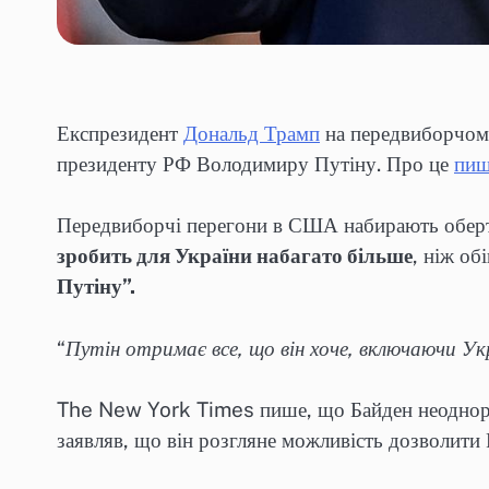
Експрезидент
Дональд Трамп
на передвиборчому
президенту РФ Володимиру Путіну. Про це
пи
Передвиборчі перегони в США набирають оберті
зробить для України набагато більше
, ніж об
Путіну”.
“
Путін отримає все, що він хоче, включаючи Укр
The New York Times пише, що Байден неоднор
заявляв, що він розгляне можливість дозволити 