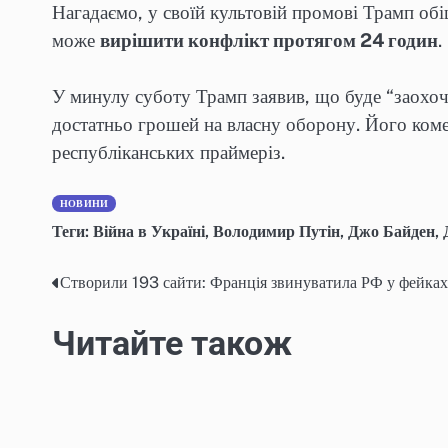
Нагадаємо, у своїй культовій промові Трамп об
може
вирішити конфлікт протягом 24 годин
.
У минулу суботу Трамп заявив, що буде “заохоч
достатньо грошей на власну оборону. Його коме
республіканських праймеріз.
НОВИНИ
Теги:
Війна в Україні
,
Володимир Путін
,
Джо Байден
,
Створили 193 сайти: Франція звинуватила РФ у фейках
Post
navigation
Читайте також