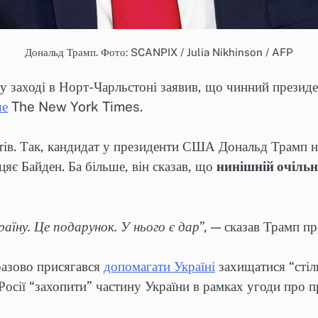
Дональд Трамп. Фото: SCANPIX / Julia Nikhinson / AFP
 заході в Норт-Чарльстоні заявив, що чинний прези
ше
The New York Times.
в. Так, кандидат у президенти США Дональд Трамп на 
іцяє Байден. Ба більше, він сказав, що
нинішній очільн
аїну. Це подарунок. У нього є дар
”, — сказав Трамп п
азово присягався
допомагати Україні
захищатися “стіль
Росії “захопити” частину України в рамках угоди про 