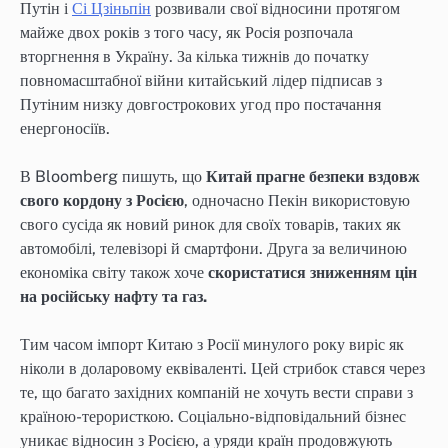
Путін і
Сі Цзіньпін
розвивали свої відносини протягом
майже двох років з того часу, як Росія розпочала
вторгнення в Україну. За кілька тижнів до початку
повномасштабної війни китайський лідер підписав з
Путіним низку довгострокових угод про постачання
енергоносіїв.
В Bloomberg пишуть, що
Китай прагне безпеки вздовж
свого кордону з Росією
, одночасно Пекін використовую
свого сусіда як новий ринок для своїх товарів, таких як
автомобілі, телевізорі й смартфони. Друга за величиною
економіка світу також хоче
скористатися зниженням цін
на російську нафту та газ.
Тим часом імпорт Китаю з Росії минулого року виріс як
ніколи в доларовому еквіваленті. Цей стрибок стався через
те, що багато західних компаній не хочуть вести справи з
країною-терористкою. Соціально-відповідальний бізнес
уникає відносин з Росією, а уряди країн продовжують