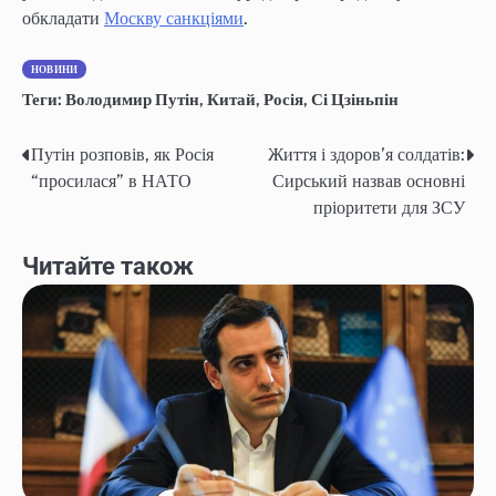
обкладати
Москву санкціями
.
НОВИНИ
Теги:
Володимир Путін
,
Китай
,
Росія
,
Сі Цзіньпін
Путін розповів, як Росія
Життя і здоров’я солдатів:
Post
“просилася” в НАТО
Сирський назвав основні
navigation
пріоритети для ЗСУ
Читайте також