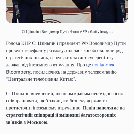
Сі Цзіньпін і Володимир Путін. Фото: AFP / Getty Images
Голова КНР Сі Цзіньпін і президент РФ Володимир Путін
провели телефонну розмову, під час якої обговорили ряд
стратегічних питань, серед яких захист суверенітету
держав від іноземного втручання. Про це
повідомляє
Bloomberg, посилаючись на державну телекомпанію
“Центральне телебачення Китаю”.
Сі Цзіньпін впевнений, що двом країнам необхідно тісно
співпрацювати, щоб захищати безпеку держав та
протистояти іноземному втручанню.
Пекін наполягає на
стратегічній співпраці й зміцненні багатосторонніх
зв’язків з Москвою
.