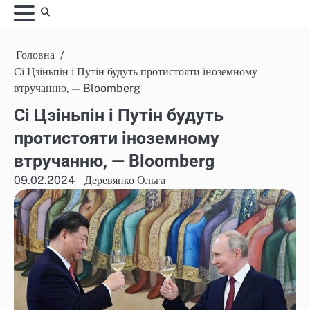
Skip
to
content
Головна
Сі Цзіньпін і Путін будуть протистояти іноземному
втручанню, — Bloomberg
Сі Цзіньпін і Путін будуть
протистояти іноземному
втручанню, — Bloomberg
09.02.2024
Деревянко Ольга