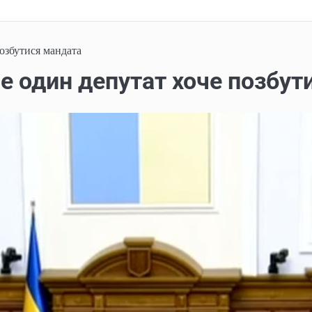
озбутися мандата
е один депутат хоче позбут