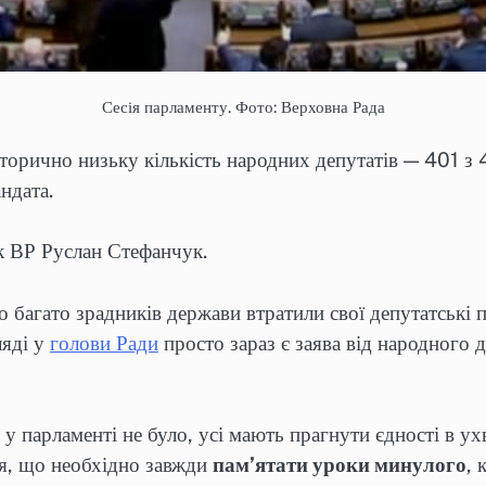
Сесія парламенту. Фото: Верховна Рада
сторично низьку кількість народних депутатів — 401 з 
ндата.
к ВР Руслан Стефанчук.
о багато зрадників держави втратили свої депутатські 
ляді у
голови Ради
просто зараз є заява від народного д
у парламенті не було, усі мають прагнути єдності в ух
ня, що необхідно завжди
пам’ятати уроки минулого
, 