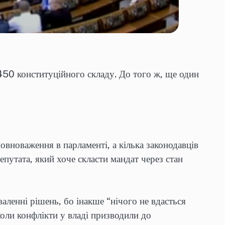
450 конституційного складу. До того ж, ще один
повноваження в парламенті, а кілька законодавців
епутата, який хоче скласти мандат через стан
валенні рішень, бо інакше “нічого не вдасться
коли конфлікти у владі призводили до