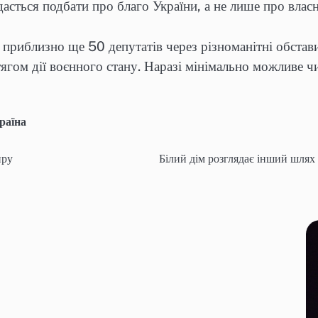
асться подбати про благо України, а не лише про власні
приблизно ще 50 депутатів через різноманітні обстави
гом дії воєнного стану. Наразі мінімально можливе ч
раїна
иру
Білий дім розглядає інший шлях