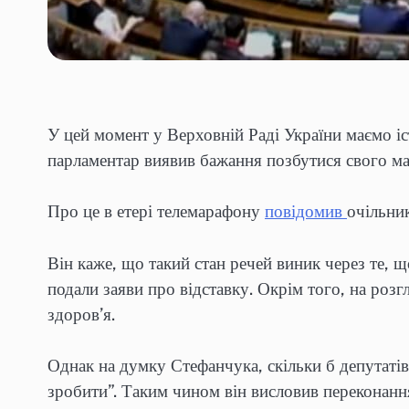
У цей момент у Верховній Раді України маємо і
парламентар виявив бажання позбутися свого ма
Про це в етері телемарафону
повідомив
очільни
Він каже, що такий стан речей виник через те, щ
подали заяви про відставку. Окрім того, на розг
здоров’я.
Однак на думку Стефанчука, скільки б депутатів 
зробити”. Таким чином він висловив переконан