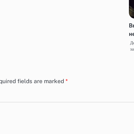
В
н
Де
за
quired fields are marked
*