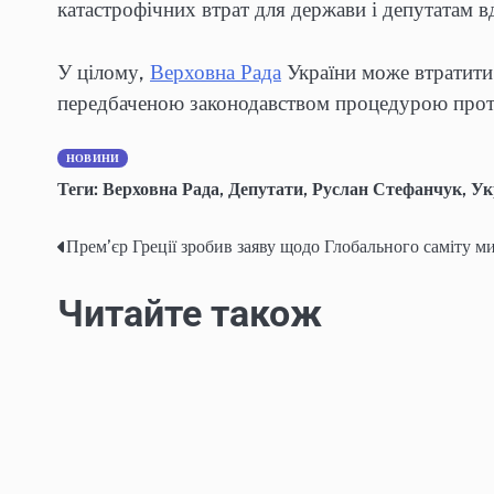
катастрофічних втрат для держави і депутатам вд
У цілому,
Верховна Рада
України може втратити 
передбаченою законодавством процедурою протя
НОВИНИ
Теги:
Верховна Рада
,
Депутати
,
Руслан Стефанчук
,
Ук
Прем’єр Греції зробив заяву щодо Глобального саміту м
Post
navigation
Читайте також