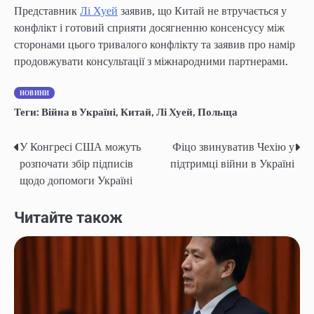
Представник
Лі Хуей
заявив, що Китай не втручається у
конфлікт і готовий сприяти досягненню консенсусу між
сторонами цього тривалого конфлікту та заявив про намір
продовжувати консультації з міжнародними партнерами.
НОВИНИ
Теги:
Війна в Україні
,
Китай
,
Лі Хуей
,
Польща
У Конгресі США можуть
Фіцо звинуватив Чехію у
Post
розпочати збір підписів
підтримці війни в Україні
navigation
щодо допомоги Україні
Читайте також