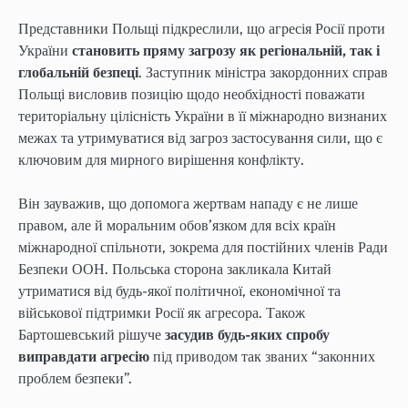
Представники Польщі підкреслили, що агресія Росії проти
України
становить пряму загрозу як регіональній, так і
глобальній безпеці
. Заступник міністра закордонних справ
Польщі висловив позицію щодо необхідності поважати
територіальну цілісність України в її міжнародно визнаних
межах та утримуватися від загроз застосування сили, що є
ключовим для мирного вирішення конфлікту.
Він зауважив, що допомога жертвам нападу є не лише
правом, але й моральним обов’язком для всіх країн
міжнародної спільноти, зокрема для постійних членів Ради
Безпеки ООН. Польська сторона закликала Китай
утриматися від будь-якої політичної, економічної та
військової підтримки Росії як агресора. Також
Бартошевський рішуче
засудив будь-яких спробу
виправдати агресію
під приводом так званих “законних
проблем безпеки”.