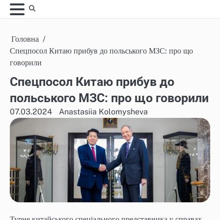
Skip
to
content
Головна
Спецпосол Китаю прибув до польського МЗС: про що
говорили
Спецпосол Китаю прибув до
польського МЗС: про що говорили
07.03.2024
Anastasiia Kolomysheva
Турне китайського спеціального представника у справах