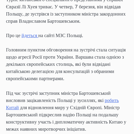
Євразії Лі Хуея триває. У четвер, 7 березня, він відвідав
Польщу, де зустрівся із заступником міністра закордонних
справ Владиславом Бартошевським.
Про це
йдеться
на сайті МЗС Польщі.
Головним пунктом обговорення на зустрічі стала ситуація
щодо агресії Росії проти України. Варшава стала однією з
декількох європейських столиць, які були відвідані
китайською делегацією для консультацій з обраними
європейськими партнерами.
Під час зустрічі заступник міністра Бартошевський
висловив зацікавленість Польщі у зусиллях, які
робить
Китай
для відновлення миру у Східній Європі. Міністр
Бартошевський підкреслив надію Польщі на подальшу
конструктивну участь і дипломатичну активність Китаю у
межах наявних миротворчих ініціатив.