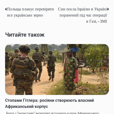
Польща планує перевіряти
Син посла Ізраїлю в Україні
Post
все українське зерно
поранений під час операції
navigation
в Газі, – ЗМІ
Читайте також
Стопами Гітлера: росіяни створюють власний
Африканський корпус
Борці з "нацистами" вагнерівці вступають в ряди Африканського