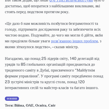
Він також додав, що лише
6% з цієї величезної суми
було б
достатньо, щоб впоратися з найбільшими викликами, які
стоять перед людством протягом року.
«Це дало б нам можливість позбутися безграмотності та
голоду, підтримати дослідження раку та забезпечити всіх
чистою водою. Подумайте, до чого ми могли б дійти, якби
ми приділяли більше уваги
розв’язанню інших проблем
, з
якими зіткнулося людство», – сказав міністр.
Нагадаємо, що понад 25 лідерів світу, 140 делегацій від
урядів та 85 глобальних організацій приєднаються до
триденного саміту в Дубаї, присвяченого “Майбутнім
формам управління”. У програмі саміту передбачено понад
23 зустрічі міністрів та круглі столи, понад 120
інтерактивних сесій та майстер-класів та багато іншого.
НОВИНИ
Теги:
Війна
,
ОАЕ
,
Освіта
,
Світ