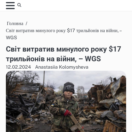
Skip
to
content
Головна
Світ витратив минулого року $17 трильйонів на війни, –
WGS
Світ витратив минулого року $17
трильйонів на війни, – WGS
12.02.2024
Anastasiia Kolomysheva