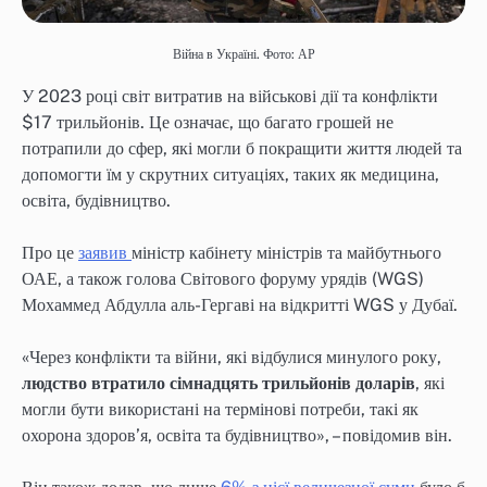
Війна в Україні. Фото: АР
У 2023 році світ витратив на військові дії та конфлікти
$17 трильйонів. Це означає, що багато грошей не
потрапили до сфер, які могли б покращити життя людей та
допомогти їм у скрутних ситуаціях, таких як медицина,
освіта, будівництво.
Про це
заявив
міністр кабінету міністрів та майбутнього
ОАЕ, а також голова Світового форуму урядів (WGS)
Мохаммед Абдулла аль-Гергаві на відкритті WGS у Дубаї.
«Через конфлікти та війни, які відбулися минулого року,
людство втратило сімнадцять трильйонів доларів
, які
могли бути використані на термінові потреби, такі як
охорона здоров’я, освіта та будівництво», – повідомив він.