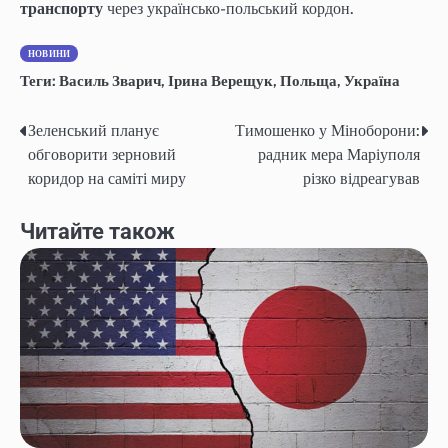
транспорту
через українсько-польський кордон.
НОВИНИ
Теги:
Василь Зварич
,
Ірина Верещук
,
Польща
,
Україна
Зеленський планує
Тимошенко у Міноборони:
Post
обговорити зерновий
радник мера Маріуполя
navigation
коридор на саміті миру
різко відреагував
Читайте також