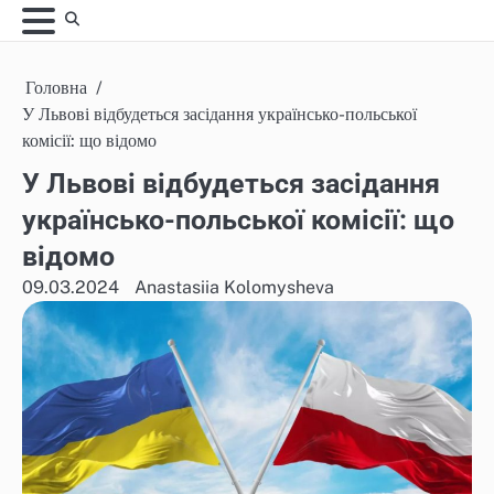
Skip
to
content
Головна
У Львові відбудеться засідання українсько-польської
комісії: що відомо
У Львові відбудеться засідання
українсько-польської комісії: що
відомо
09.03.2024
Anastasiia Kolomysheva