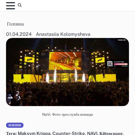
Skip
to
content
Головна
01.04.2024
Anastasiia Kolomysheva
NaVi. Фото: пресслужба команди
НОВИНИ
Теги:
Maksym Krippa
,
Counter-Strike
,
NAVI
,
Кіберспорт
,