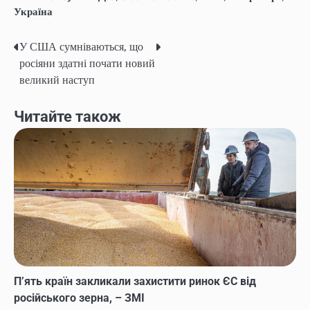
Україна
У США сумніваються, що
Post
росіяни здатні почати новий
navigation
великий наступ
Читайте також
П’ять країн закликали захистити ринок ЄС від
російського зерна, – ЗМІ