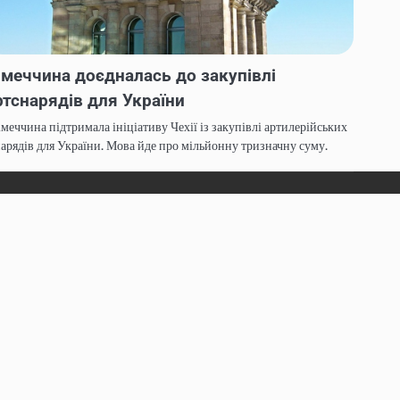
імеччина доєдналась до закупівлі
ртснарядів для України
меччина підтримала ініціативу Чехії із закупівлі артилерійських
арядів для України. Мова йде про мільйонну тризначну суму.