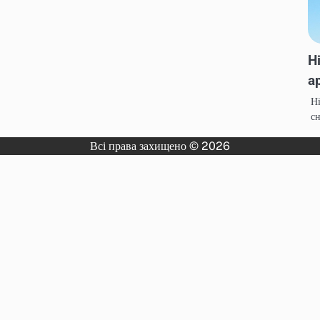
Н
а
Ні
сн
Всі права захищено © 2026