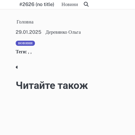
Skip
#2626 (no title)
Новини
to
content
Головна
29.01.2025
Деревянко Ольга
НОВИНИ
Теги:
,
,
Post
navigation
Читайте також