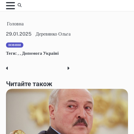
Skip
to
content
Головна
29.01.2025
Деревянко Ольга
НОВИНИ
Теги:
,
,
Допомога Україні
Post
navigation
Читайте також