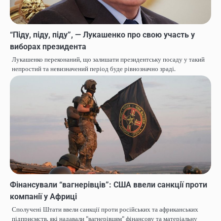
“Піду, піду, піду”, — Лукашенко про свою участь у
виборах президента
Лукашенко переконаний, що залишати президентську посаду у такий
непростий та невизначений період буде рівнозначно зраді.
Фінансували “вагнерівців”: США ввели санкції проти
компанії у Африці
Сполучені Штати ввели санкції проти російських та африканських
підприємств, які надавали "вагнерівцям" фінансову та матеріальну