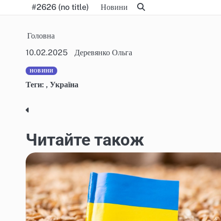
Skip
#2626 (no title)
Новини
to
content
Головна
10.02.2025
Деревянко Ольга
НОВИНИ
Теги:
,
Україна
Post
navigation
Читайте також