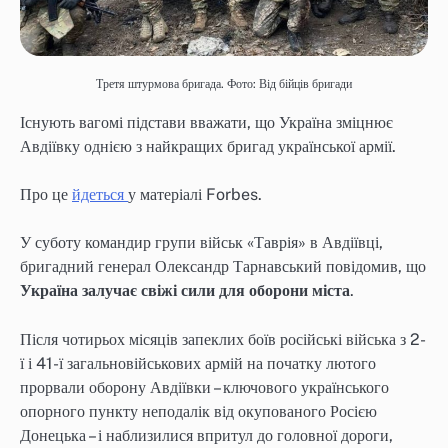
Третя штурмова бригада. Фото: Від бійців бригади
Існують вагомі підстави вважати, що Україна зміцнює
Авдіївку однією з найкращих бригад української армії.
Про це
йдеться
у матеріалі Forbes.
У суботу командир групи військ «Таврія» в Авдіївці,
бригадний генерал Олександр Тарнавський повідомив, що
Україна залучає свіжі сили для оборони міста
.
Після чотирьох місяців запеклих боїв російські війська з 2-
ї і 41-ї загальновійськових армій на початку лютого
прорвали оборону Авдіївки – ключового українського
опорного пункту неподалік від окупованого Росією
Донецька – і наблизилися впритул до головної дороги,