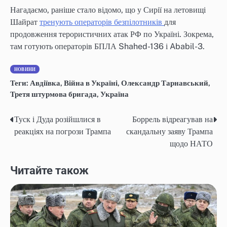
Нагадаємо, раніше стало відомо, що у Сирії на летовищі
Шайрат
тренують операторів безпілотників
для
продовження терористичних атак РФ по Україні. Зокрема,
там готують операторів БПЛА Shahed-136 і Ababil-3.
НОВИНИ
Теги:
Авдіївка
,
Війна в Україні
,
Олександр Тарнавський
,
Третя штурмова бригада
,
Україна
Туск і Дуда розійшлися в
Боррель відреагував на
Post
реакціях на погрози Трампа
скандальну заяву Трампа
navigation
щодо НАТО
Читайте також