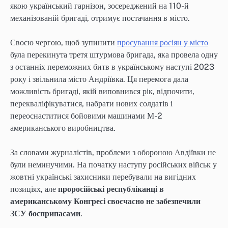
якою український гарнізон, зосереджений на 110-й
механізованій бригаді, отримує постачання в місто.
Своєю чергою, щоб зупинити
просування росіян у місто
була перекинута третя штурмова бригада, яка провела одну
з останніх переможних битв в українському наступі 2023
року і звільнила місто Андріївка. Ця перемога дала
можливість бригаді, якій виповнився рік, відпочити,
перекваліфікуватися, набрати нових солдатів і
переоснаститися бойовими машинами М-2
американського виробництва.
За словами журналістів, проблеми з обороною Авдіївки не
були неминучими. На початку наступу російських військ у
жовтні українські захисники перебували на вигідних
позиціях, але
проросійські республіканці в
американському Конгресі своєчасно не забезпечили
ЗСУ боєприпасами
.