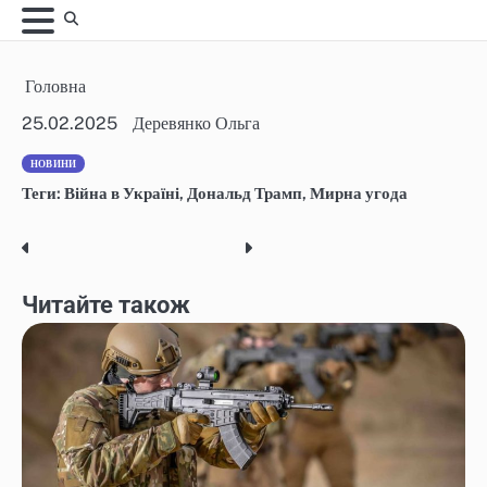
Skip
to
content
Головна
25.02.2025
Деревянко Ольга
НОВИНИ
Теги:
Війна в Україні
,
Дональд Трамп
,
Мирна угода
Post
navigation
Читайте також