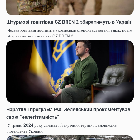
Штурмові гвинтівки CZ BREN 2 збиратимуть в Україні
Чеська компанія поставить українській стороні всі деталі, з яких потім
збиратимуться гвинтівки CZ BREN 2.
Наратив і програма РФ: Зеленський прокоментував
свою “нелегітимність”
У травні 2024 року спливає п’ятирічний термін повноважень
президента України.