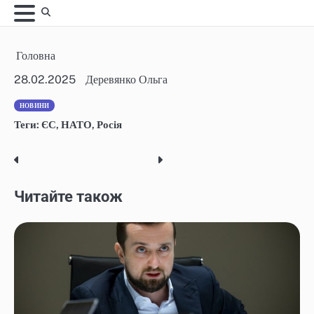
Skip
to
content
Головна
28.02.2025
Деревянко Ольга
НОВИНИ
Теги:
ЄС
,
НАТО
,
Росія
Post
navigation
Читайте також