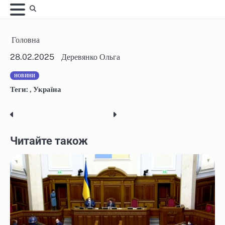
Skip
to
content
Головна
28.02.2025
Деревянко Ольга
НОВИНИ
Теги:
,
Україна
Post
navigation
Читайте також