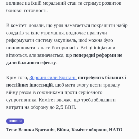
впливає на їхній моральний стан та стримує розвиток
бойової готовності.
В комітеті додали, що уряд намагається покращити набір
солдатів та їхнє утримання, водночас прагнучи
реформувати систему закупівель, щоб можна було
поповнювати запаси боєприпасів. Всі ці ініціативи
вітаються, але зазначається, що
попередні реформи не
дали бажаного ефекту
.
Крім того,
Збройні сили Британії
потребують більших і
постійних інвестицій
, щоб мати змогу вести тривалу
війну разом із союзниками проти серйозного
супротивника. Комітет вважає, що треба збільшити
витрати на оборону до 2,5 ВВП.
НОВИНИ
Теги:
Велика Британія
,
Війна
,
Комітет оборони
,
НАТО