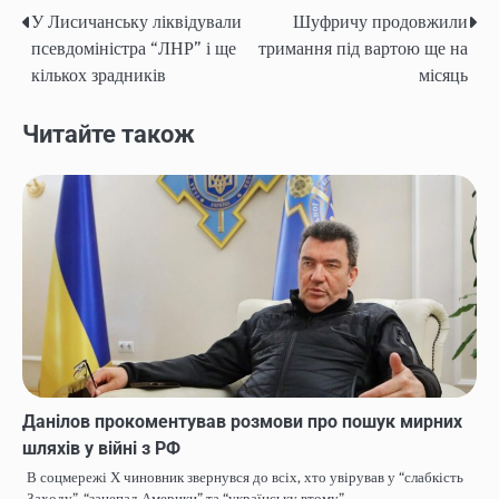
У Лисичанську ліквідували
Шуфричу продовжили
Post
псевдоміністра “ЛНР” і ще
тримання під вартою ще на
navigation
кількох зрадників
місяць
Читайте також
Данілов прокоментував розмови про пошук мирних
шляхів у війні з РФ
В соцмережі Х чиновник звернувся до всіх, хто увірував у “слабкість
Заходу”, “занепад Америки” та “українську втому”.