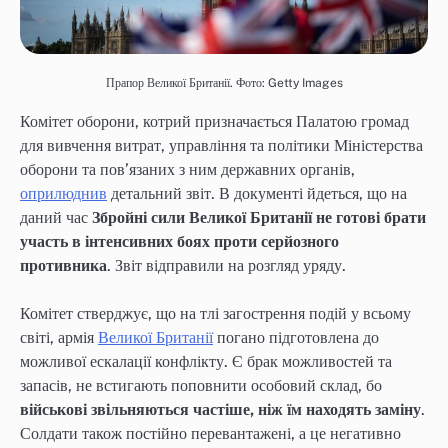
Прапор Великої Британії. Фото: Getty Images
Комітет оборони, котрий призначається Палатою громад
для вивчення витрат, управління та політики Міністерства
оборони та пов’язаних з ним державних органів,
оприлюднив
детальний звіт. В документі йдеться, що на
даний час
Збройні сили Великої Британії не готові брати
участь в інтенсивних боях проти серйозного
противника
. Звіт відправили на розгляд уряду.
Комітет стверджує, що на тлі загострення подій у всьому
світі, армія
Великої Британії
погано підготовлена до
можливої ескалації конфлікту. Є брак можливостей та
запасів, не встигають поповнити особовий склад, бо
військові звільняються частіше, ніж їм находять заміну
.
Солдати також постійно перевантажені, а це негативно