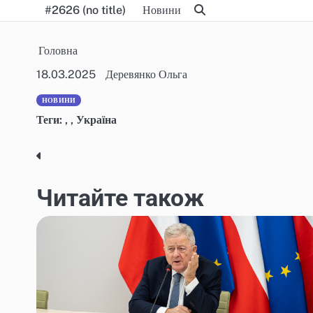
Skip
#2626 (no title)
Новини
to
content
Головна
18.03.2025
Деревянко Ольга
НОВИНИ
Теги:
,
,
Україна
Post
navigation
Читайте також