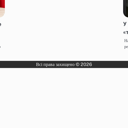
е
У
«
Н
о
ре
Всі права захищено © 2026