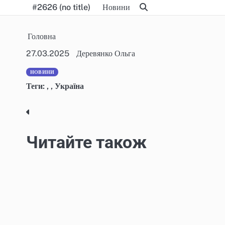
Skip
#2626 (no title)
Новини
to
content
Головна
27.03.2025
Деревянко Ольга
НОВИНИ
Теги:
,
,
Україна
Post
navigation
Читайте також