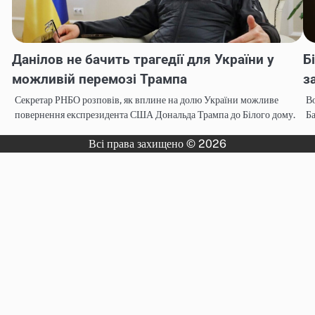
Данілов не бачить трагедії для України у
Б
можливій перемозі Трампа
з
Секретар РНБО розповів, як вплине на долю України можливе
Во
повернення експрезидента США Дональда Трампа до Білого дому.
Ба
Всі права захищено © 2026