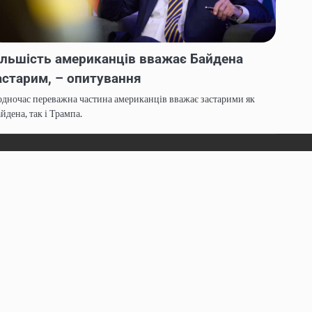
ільшість американців вважає Байдена
астарим, – опитування
дночас переважна частина американців вважає застарими як
йдена, так і Трампа.