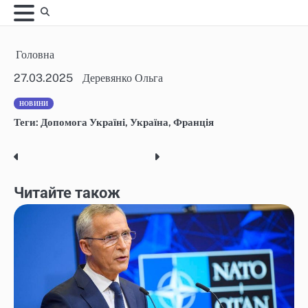
Skip
to
content
Головна
27.03.2025
Деревянко Ольга
НОВИНИ
Теги:
Допомога Україні
,
Україна
,
Франція
Post
navigation
Читайте також