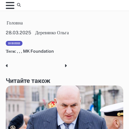
Skip
to
content
Головна
28.03.2025
Деревянко Ольга
НОВИНИ
Теги:
,
,
,
MK Foundation
Post
navigation
Читайте також