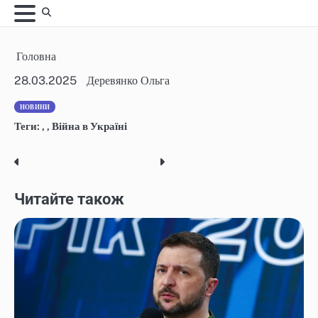
Skip
to
content
Головна
28.03.2025
Деревянко Ольга
НОВИНИ
Теги:
,
,
Війна в Україні
Post
navigation
Читайте також