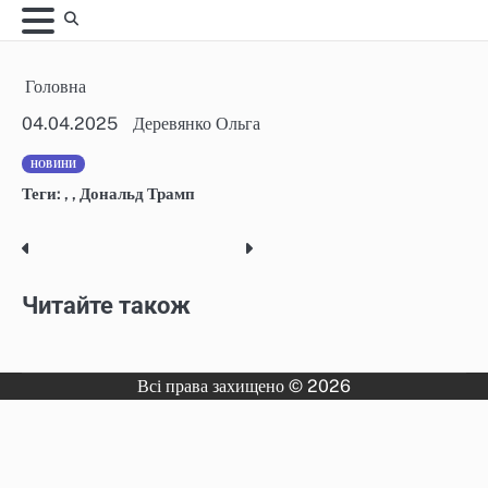
Skip
to
content
Головна
04.04.2025
Деревянко Ольга
НОВИНИ
Теги:
,
,
Дональд Трамп
Post
navigation
Читайте також
Всі права захищено © 2026