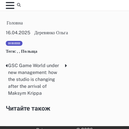
Skip
to
content
Головна
16.04.2025
Деревянко Ольга
НОВИНИ
Теги:
,
,
Польща
GSC Game World under
Post
new management: how
navigation
the studio is changing
after the arrival of
Maksym Krippa
Читайте також