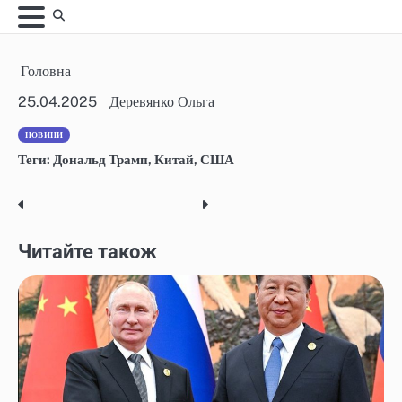
Skip
to
content
Головна
25.04.2025
Деревянко Ольга
НОВИНИ
Теги:
Дональд Трамп
,
Китай
,
США
Post
navigation
Читайте також