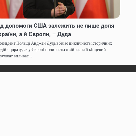
ід допомоги США залежить не лише доля
країни, а й Європи, – Дуда
езидент Польщі Анджей Дуда вбачає циклічність історичних
дій - щоразу, як у Європі починається війна, на її кінцевий
зультат впливає…