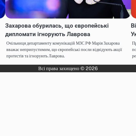
Захарова обурилась, що європейські
В
дипломати ігнорують Лаврова
У
Очільниця департаменту комунікацій МЗС РФ Марія Захарова
Пр
вважає неприпустимим, що європейські посли відвідують акції
по
протестів та ігнорують Лаврова.
ре
Всі права захищено © 2026