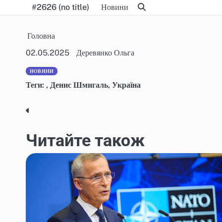
Skip
#2626 (no title)
Новини
to
content
Головна
02.05.2025
Деревянко Ольга
НОВИНИ
Теги:
,
Денис Шмигаль
,
Україна
Post
navigation
Читайте також