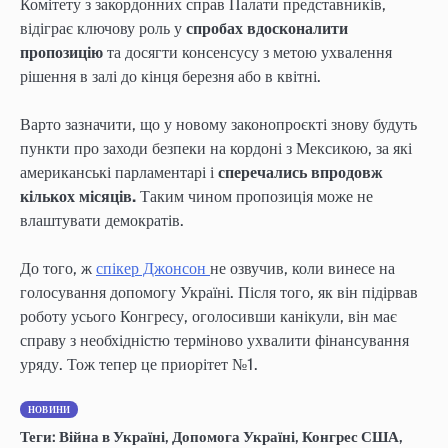
Комітету з закордонних справ Палати представників,
відіграє ключову роль у
спробах вдосконалити
пропозицію
та досягти консенсусу з метою ухвалення
рішення в залі до кінця березня або в квітні.
Варто зазначити, що у новому законопроєкті знову будуть
пункти про заходи безпеки на кордоні з Мексикою, за які
американські парламентарі і
сперечались впродовж
кількох місяців.
Таким чином пропозиція може не
влаштувати демократів.
До того, ж
спікер Джонсон
не озвучив, коли винесе на
голосування допомогу Україні. Після того, як він підірвав
роботу усього Конгресу, оголосивши канікули, він має
справу з необхідністю терміново ухвалити фінансування
уряду. Тож тепер це приорітет №1.
НОВИНИ
Теги:
Війна в Україні
,
Допомога Україні
,
Конгрес США
,