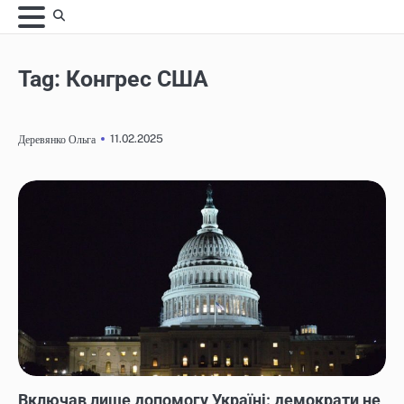
Skip
to
content
Tag:
Конгрес США
11.02.2025
Деревянко Ольга
НОВИНИ
Включав лише допомогу Україні: демократи не