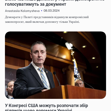
голосуватимуть за документ
08.03.2024
Anastasiia Kolomysheva
Демократи у Палаті представників відкинули компромісний
законопроєкт, який включав допомогу тільки Україні.
НОВИНИ
У Конгресі США можуть розпочати збір
підписів щодо допомоги Україні