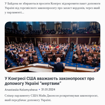
У Байдена не збираються просити Конгрес відокремити пакет допомоги
Україні від горезвісного законопроєкту про захист кордонів, через який
у парламенті…
НОВИНИ
У Конгресі США вважають законопроєкт про
допомогу Україні “мертвим”
31.01.2024
Anastasiia Kolomysheva
Спікер парламенту США Майк Джонсон розкритикував законопроєкт,
який передбачає допомогу Україні.