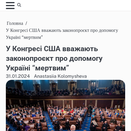
Skip
to
content
Головна
У Конгресі США вважають законопроєкт про допомогу
Україні “мертвим”
У Конгресі США вважають
законопроєкт про допомогу
Україні “мертвим”
31.01.2024
Anastasiia Kolomysheva