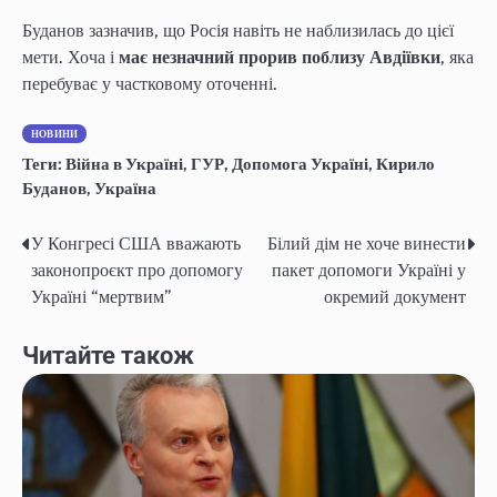
Буданов зазначив, що Росія навіть не наблизилась до цієї
мети. Хоча і
має незначний прорив поблизу Авдіївки
, яка
перебуває у частковому оточенні.
НОВИНИ
Теги:
Війна в Україні
,
ГУР
,
Допомога Україні
,
Кирило
Буданов
,
Україна
У Конгресі США вважають
Білий дім не хоче винести
Post
законопроєкт про допомогу
пакет допомоги Україні у
navigation
Україні “мертвим”
окремий документ
Читайте також