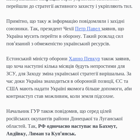
перейшли до стратегії активного захисту і укріпляють тил.
Примітно, що таку ж інформацію повідомляли і західні
союзники. Так, президент Чехії
Петр Павел
заявив, що
Україна мусить перейти в оборону. Такий розклад сил
пов’язаний з обмеженістю український ресурсів.
Естонський міністр оборони
Ханно Певкур
також заявив,
що хоча наступні кілька місяців будуть непростими для
ЗСУ, для Заходу зміна української стратегії вирішальна. За
час доки Україна знаходиться в оборонній позиції, ЄС та
США мають надати Україні якомога більше допомоги, аби
контрнаступ став можливим, коли земля підсохне.
Начальник ГУР також повідомив, що серед цілей
російських окупантів райони Донецької та Луганської
областей. Так,
РФ одночасно наступає на Бахмут,
Авдіївку, Лиман та Куп’янськ.