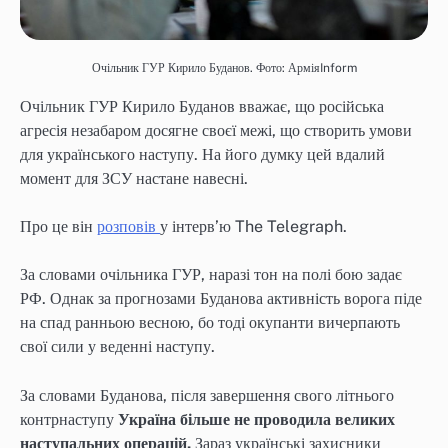
Очільник ГУР Кирило Буданов. Фото: АрміяInform
Очільник ГУР Кирило Буданов вважає, що російська
агресія незабаром досягне своєї межі, що створить умови
для українського наступу. На його думку цей вдалий
момент для ЗСУ настане навесні.
Про це він
розповів
у інтерв’ю The Telegraph.
За словами очільника ГУР, наразі тон на полі бою задає
РФ. Однак за прогнозами Буданова активність ворога піде
на спад ранньою весною, бо тоді окупанти вичерпають
свої сили у веденні наступу.
За словами Буданова, після завершення свого літнього
контрнаступу
Україна більше не проводила великих
наступальних операцій.
Зараз українські захисники