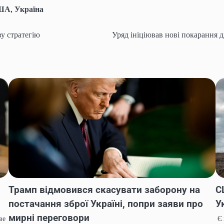
ША
,
Україна
ву стратегію
Уряд ініціював нові покарання д
Трамп відмовився скасувати заборону на
С
постачання зброї Україні, попри заяви про
У
мирні переговори
ве
Є 