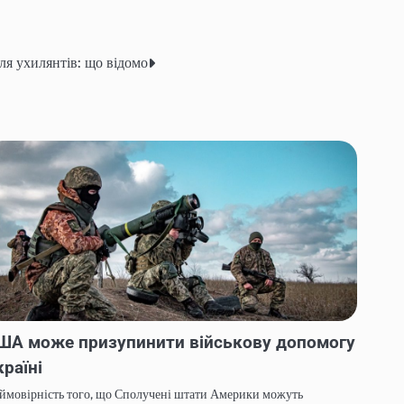
ля ухилянтів: що відомо
ША може призупинити військову допомогу
країні
ймовірність того, що Сполучені штати Америки можуть