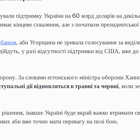
али підтримку України на 60 млрд доларів на декільк
має кінцеве схвалення, але з початком президентської 
рбаном
, аби Угорщина не зривала голосування за виділ
ійдуть, у разі відсутності підтримки від США, вже до
борону. За словами естонського міністра оборони Ханно
тупальні дії відновляться в травні та червні
, коли 
 рішення, інакше Україні буде вкрай важко втримати с
вих аби вже точно мати перевагу на полі бою.