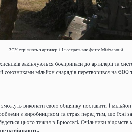
ЗСУ стріляють з артилерії. Ілюстративне фото: Мілітарний
захисників закінчуються боєприпаси до артилерії та си
ний союзниками мільйон снарядів перетворився на 600 т
зможуть виконати свою обіцянку поставити 1 мільйон 
роблеми з виробництвом та страх перед тим, що їхні з
ідбудеться цього тижня в Брюсселі. Очільники відомств
 не назбирають.