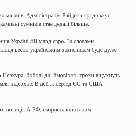
а місяців. Адміністрація Байдена продовжує
кампані сумнівів стає дедалі більше.
ення Україні 50 млрд євро. За словами
 кінця весни українським захисникам буде дуже
 Певкура, бойові дії, ймовірно, трохи вщухнуть
земля підсохне. В цей ж період ЄС та США
вої позиції. А РФ, скориставшись цим