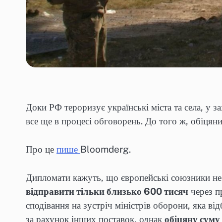
Доки РФ тероризує українські міста та села, у 
все ще в процесі обговорень. До того ж, обіця
Про це
пише
Bloomderg.
Дипломати кажуть, що європейські союзники не 
відправити тільки близько 600 тисяч
через п
сподівання на зустріч міністрів оборони, яка в
за рахунок інших поставок, однак
обіцяну суму