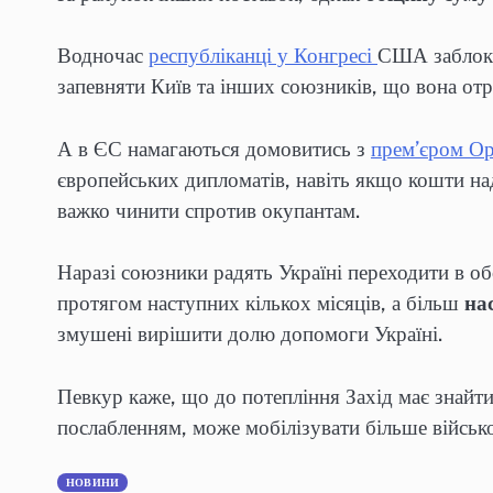
Водночас
республіканці у Конгресі
США заблокув
запевняти Київ та інших союзників, що вона отри
А в ЄС намагаються домовитись з
прем’єром О
європейських дипломатів, навіть якщо кошти над
важко чинити спротив окупантам.
Наразі союзники радять Україні переходити в о
протягом наступних кількох місяців, а більш
нас
змушені вирішити долю допомоги Україні.
Певкур каже, що до потепління Захід має знайти
послабленням, може мобілізувати більше військо
НОВИНИ