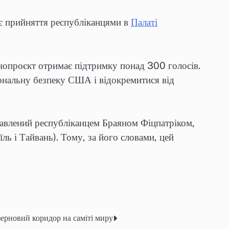
 є прийняття республіканцями в
Палаті
онопроєкт отримає підтримку понад 300 голосів.
ональну безпеку США і відокремитися від
тавлений республіканцем Браяном Фіцпатріком,
ль і Тайвань). Тому, за його словами, цей
ерновий коридор на саміті миру