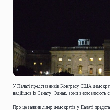
У Палаті представників Конгресу США демократи
надійшов із Сенату. Однак, вони висловлюють с
Про це заявив лідер демократів у Палаті предст