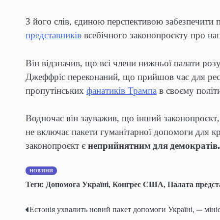
З його слів, єдиною перспективою забезпечити 
представників
всебічного законопроєкту про нац
Він відзначив, що всі члени нижньої палати роз
Джеффріс переконаний, що прийшов час для респ
пропутінських
фанатиків Трампа
в своєму політ
Водночас він зауважив, що інший законопроєкт,
не включає пакети гуманітарної допомоги для кра
законопроєкт є
неприйнятним для демократів.
НОВИНИ
Теги:
Допомога Україні
,
Конгрес США
,
Палата предст
Естонія ухвалить новий пакет допомоги Україні, — міні
Post