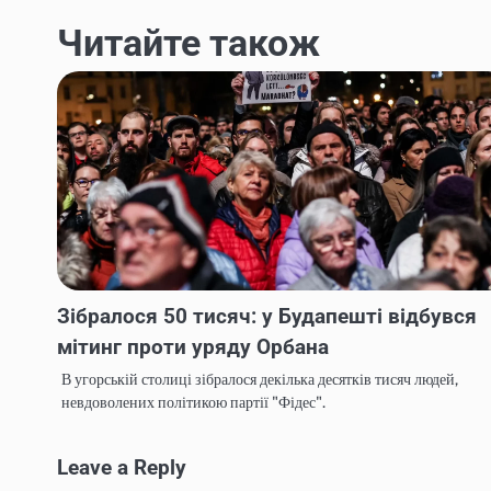
navigation
Читайте також
Зібралося 50 тисяч: у Будапешті відбувся
мітинг проти уряду Орбана
В угорській столиці зібралося декілька десятків тисяч людей,
невдоволених політикою партії "Фідес".
Leave a Reply