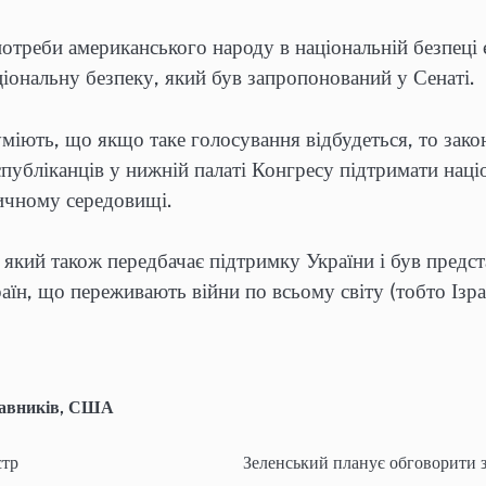
потреби американського народу в національній безпеці
іональну безпеку, який був запропонований у Сенаті.
уміють, що якщо таке голосування відбудеться, то зак
убліканців у нижній палаті Конгресу підтримати наці
ичному середовищі.
 який також передбачає підтримку України і був предс
їн, що переживають війни по всьому світу (тобто Ізраї
авників
,
США
стр
Зеленський планує обговорити з