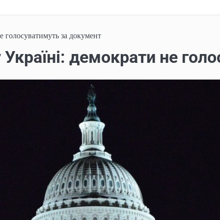
е голосуватимуть за документ
Україні: демократи не гол