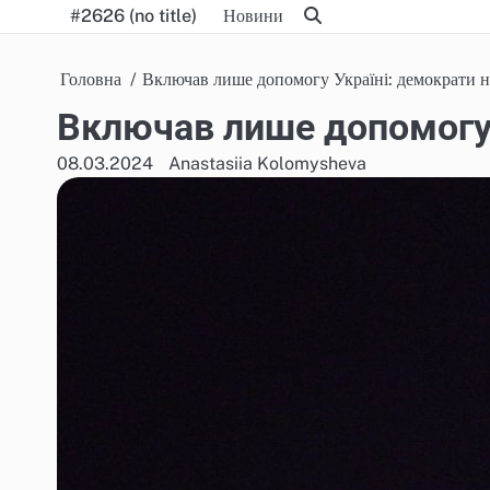
Skip
#2626 (no title)
Новини
to
content
Головна
Включав лише допомогу Україні: демократи н
Включав лише допомогу 
08.03.2024
Anastasiia Kolomysheva