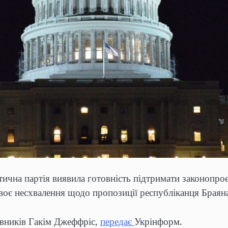
чна партія виявила готовність підтримати законопроє
воє несхвалення щодо пропозиції республіканця Браяна
авників Гакім Джеффріс,
передає
Укрінформ.